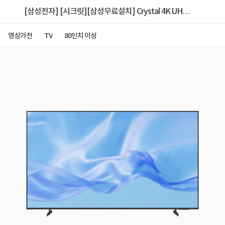
[삼성전자] [시크릿][삼성무료설치] Crystal 4K UHD
AI 스마트 TV 214cm(85인치) KU85UH8000FXKR 1
영상가전
TV
80인치 이상
등급 (스탠드형)