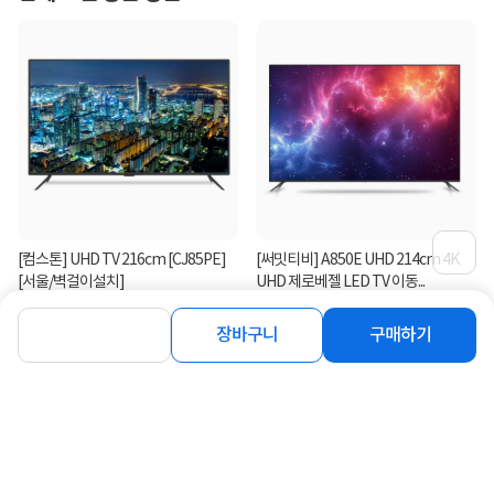
[컴스톤] UHD TV 216cm [CJ85PE]
[써밋티비] A850E UHD 214cm 4K
[서울/벽걸이설치]
UHD 제로베젤 LED TV 이동...
1,120,000
1,590,000
원
원
장바구니
구매하기