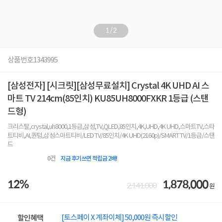
1
/
2
상품번호
1343995
[삼성전자] [시크릿][삼성무료설치] Crystal 4K UHD AI 스
마트 TV 214cm(85인치) KU85UH8000FXKR 1등급 (스탠
드형)
크리스탈,crystal,uh8000,1등급,삼성,TV,QLED,85인치,4K,UHD,4K UHD,스마트TV,스타
트티비,AI,퀀텀,삼성스마트티비/LED TV/85인치/4K UHD(2160p)/SMART TV/1등급/스탠
드
0
건
지금 후기쓰면 적립금 2배!
12%
1,878,000
2,141,000
원
[토스페이 X 계좌이체] 50,000원 즉시할인
할인혜택