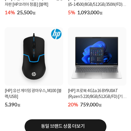
자판 [HP코리아 정품] [블랙]
(i5-14500/8GB/512GB/350W/FD)
[기본제품]★오직 컴...
14%
25,500
5%
1,093,000
원
원
[HP] 유선 게이밍 광마우스, M100 [블
[HP] 프로북 4 G1a 16 BY9U0AT
랙/USB]
(Ryzen 5 220/8GB/512GB/FD) [기본
제품]★컴퓨존 단독...
5,390
20%
759,000
원
원
동일 브랜드 상품 더보기