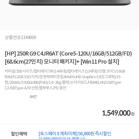
상품번호
1344009
[HP] 250R G9 C4JR6AT (Core5-120U/16GB/512GB/FD)
[68.6cm(27인치) 모니터 패키지]+ [Win11 Pro 설치]
커머셜/200 시리즈/랩터레이크R (14세대)/랩터레이크 (13세대)/인텔 코어 5/16GB
RAM/512GB SSD 이하/운영체제미포함/Intel®UHD Graphics (내장그래픽)/15
형/250nits/1920x1080 (FHD)/1.6~2kg/블랙/숫자키보드/HDMI/LAN/USBType-
C/USBType-A/무선랜/블루투스/PD 충전
84
건
1,549,000
원
[토스페이 X 계좌이체] 50,000원 즉시할인
할인혜택