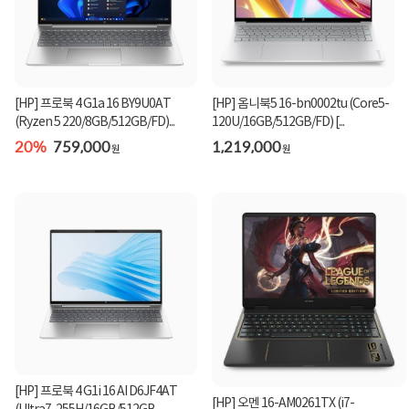
[HP] 프로북 4 G1a 16 BY9U0AT
[HP] 옴니북5 16-bn0002tu (Core5-
(Ryzen 5 220/8GB/512GB/FD)...
120U/16GB/512GB/FD) [...
20%
759,000
1,219,000
원
원
[HP] 프로북 4 G1i 16 AI D6JF4AT
[HP] 오멘 16-AM0261TX (i7-