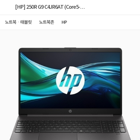
[HP] 250R G9 C4JR6AT (Core5-
120U/16GB/512GB/FD) [68.6cm(27인치) 모니터 패
노트북ㆍ태블릿
노트북존
HP
키지]+ [Win11 Pro 설치]