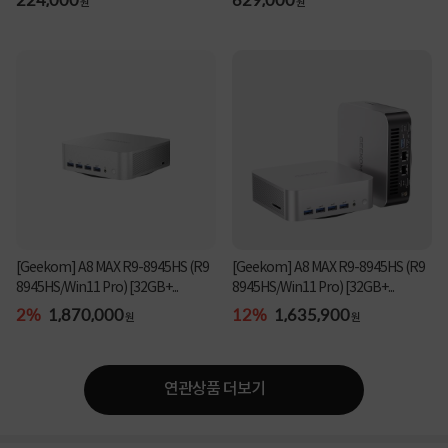
원
원
[Geekom] A8 MAX R9-8945HS (R9
[Geekom] A8 MAX R9-8945HS (R9
8945HS/Win11 Pro) [32GB+...
8945HS/Win11 Pro) [32GB+...
2%
1,870,000
12%
1,635,900
원
원
연관상품 더보기