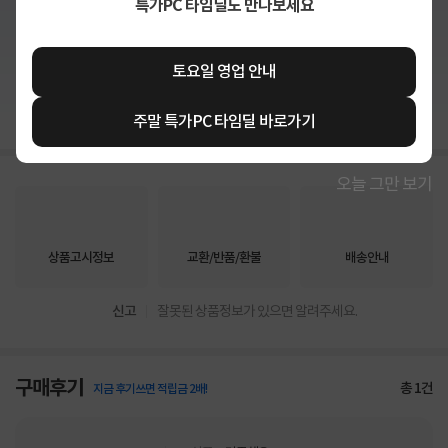
특가PC 타임딜도 만나보세요
토요일 영업 안내
상세정보 펼쳐보기
주말 특가PC 타임딜 바로가기
오늘 그만 보기
상품고시정보
교환/반품/환불
배송안내
신고
잘못된 상품정보가 있으면 알려주세요.
구매후기
총
1
건
지금 후기쓰면 적립금 2배!