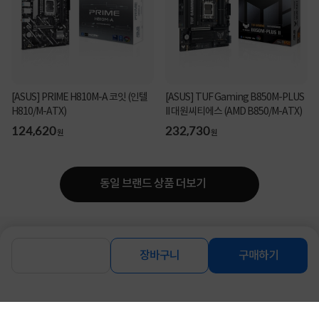
[ASUS] PRIME H810M-A 코잇 (인텔
[ASUS] TUF Gaming B850M-PLUS
H810/M-ATX)
II 대원씨티에스 (AMD B850/M-ATX)
124,620
232,730
원
원
동일 브랜드 상품 더보기
로그인
공지사항
오시는길
회사소개
PC버전
장바구니
구매하기
1588-8377
컴퓨존 APP
(주)컴퓨존 사업자 정보