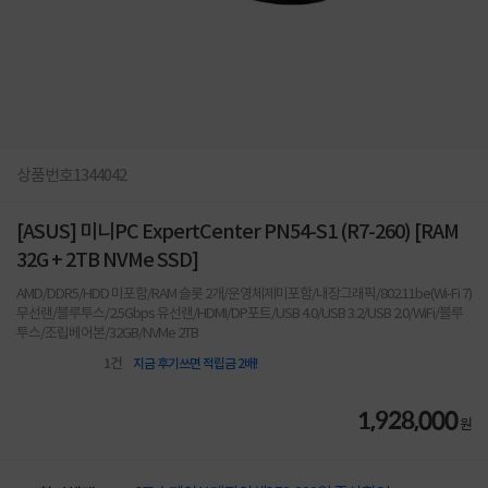
상품번호
1344042
[ASUS] 미니PC ExpertCenter PN54-S1 (R7-260) [RAM
32G + 2TB NVMe SSD]
AMD/DDR5/HDD 미포함/RAM 슬롯 2개/운영체제미포함/내장그래픽/802.11be(Wi-Fi 7)
무선랜/블루투스/2.5Gbps 유선랜/HDMI/DP포트/USB 4.0/USB 3.2/USB 2.0/WiFi/블루
투스/조립베어본/32GB/NVMe 2TB
1
건
지금 후기쓰면 적립금 2배!
1,928,000
원