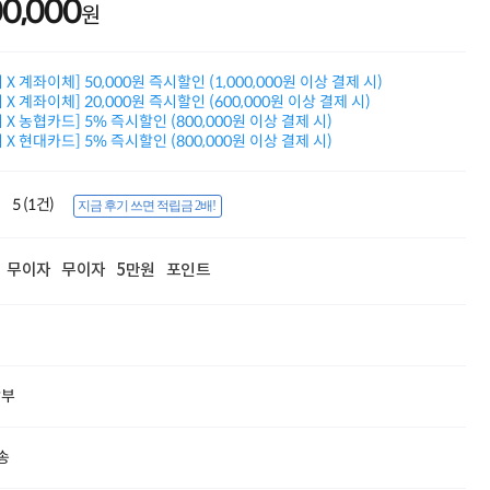
00,000
원
적립금 3% 페이백
시스코 스위칭허브
누적 금액 별
적립금 페이백!
X 계좌이체] 50,000원 즉시할인 (1,000,000원 이상 결제 시)
X 계좌이체] 20,000원 즉시할인 (600,000원 이상 결제 시)
Dell 구매왕
X 농협카드] 5% 즉시할인 (800,000원 이상 결제 시)
상품권 30만원
X 현대카드] 5% 즉시할인 (800,000원 이상 결제 시)
삼성모니터 여름맞이
특별 할인 이벤트
한단계 더 진화한
5 (1건)
지금 후기 쓰면 적립금 2배!
HAF II 500
AI 업무환경 완성
HP 워크스테이션
무이자
무이자
5만원
포인트
여름맞이 사은품
HP 프로데스크 4
모든 것을 하나로
HP올인원 단독특가
네트워크 자재
혜택 PACK
할부
Dell 구매 찬스
프로 에센셜
송