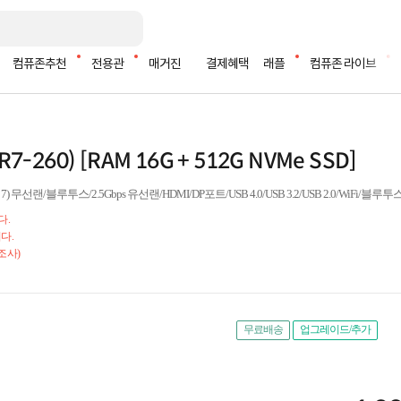
컴퓨존추천
전용관
매거진
결제혜택
래플
컴퓨존 라이브
R7-260) [RAM 16G + 512G NVMe SSD]
무선랜/블루투스/2.5Gbps 유선랜/HDMI/DP포트/USB 4.0/USB 3.2/USB 2.0/WiFi/블루
다.
다.
조사)
무료배송
업그레이드/추가