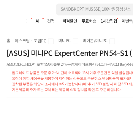
조립PC
AI
견적
파격할인
무료배송
1시간픽업
이벤트
홈
미니PC
베어본/미니PC
데스크탑ㆍ조립PC
[ASUS] 미니PC ExpertCenter PN54-S1 (
AMD/DDR5/HDD 미포함/RAM 슬롯 2개/운영체제미포함/내장그래픽/802.11be(Wi-Fi 7) 
업그레이드 상품은 주문 후 2~6시간이 소요되며 15시 이후 주문건은 익일 발송됩니
요청에 의한 새상품을 개봉하여 제작하는 상품으로 주문취소, 변심반품이 불가합니
장착된 부품은 해당 제조사에서 A/S 가능합니다 (예: 추가 SSD 불량 시 해당 SSD 제
기본제품과 추가 또는 교체되는 제품의 스펙 정보를 확인 후 주문 바랍니다.