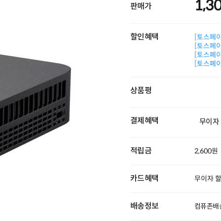
1,3
판매가
할인혜택
[토스페이 
[토스페이 
[토스페이 
[토스페이 
상품평
결제혜택
무이자
적립금
2,600원
카드혜택
무이자 
배송정보
컴퓨존배