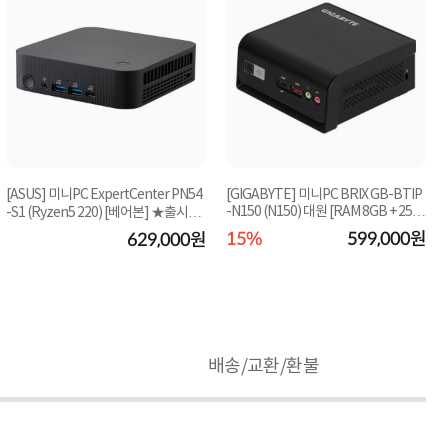
[ASUS] 미니PC ExpertCenter PN54
[GIGABYTE] 미니PC BRIX GB-BTIP
-N150 (N150) 대원 [RAM 8GB + 256
-S1 (Ryzen5 220) [베어본] ★출시기
G NVMe SSD] ☆단...
념 특가★
15%
599,000원
629,000원
배송/교환/환불