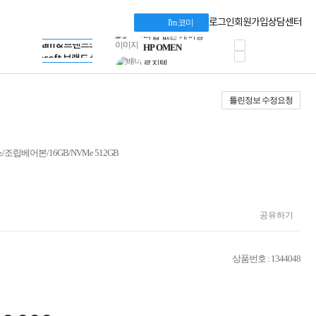
혜택 PACK
Dell 구매 찬스
Apple 기업전용관
로그인
회원가입
상담센터
I'm 코미
프로 에센셜
HP 브랜드스토어
타협 없는 게이밍
LG gram & 브랜드스토어
공식
HP OMEN
Microsoft 브랜드스토어
로지텍
AMD 브랜드스토어
정품 캠페인
Intel 브랜드스토어
틀린정보 수정요청
삼성 키보드&마우스
RAZER 브랜드스토어
10% 쿠폰 할인
Apple 기업전용관
케이블메이트 3분기
케이블 전설이 되다
투스/조립베어본/16GB/NVMe 512GB
야식까지 책임진다!
승리를 부르는 오멘
ASUS ROG
20주년 한정판
AMD로 시작하는
공유하기
스마트 오피스환경
AI비즈니스 노트북
HP엘리트북/프로북
상품번호 : 1344048
비즈니스 강자
HP 프로북 4
리뷰 Npay 증정
MSI 공유기