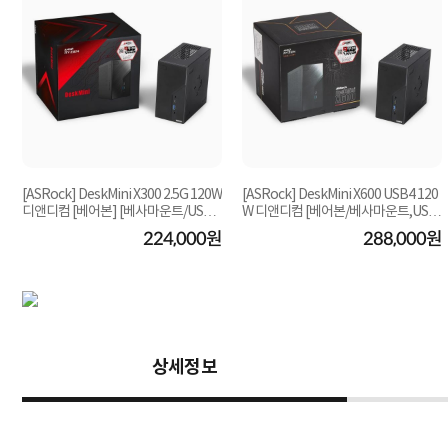
[ASRock] DeskMini X300 2.5G 120W
[ASRock] DeskMini X600 USB4 120
디앤디컴 [베어본] [베사마운트/USB
W 디앤디컴 [베어본/베사마운트,USB
확장케이블 제...
확장케이블 포함]...
원
224,000원
288,000원
상세정보