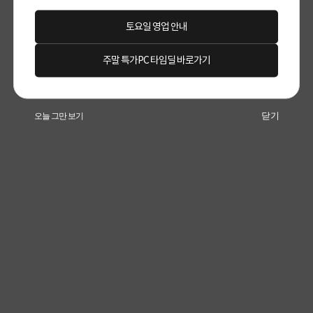
토요일 영업 안내
주말 특가PC 타임딜 바로가기
닫기
오늘 그만 보기