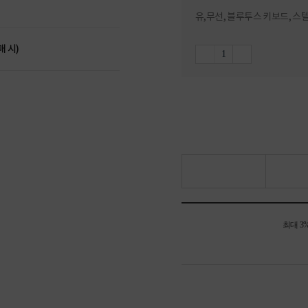
유,무선, 블루투스 키보드, 스
매 시)
최대 3