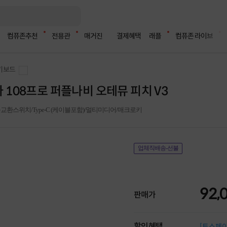
컴퓨존추천
전용관
매거진
결제혜택
래플
컴퓨존 라이브
키보드
 108프로 퍼플나비 오테뮤 피치 V3
축교환스위치/Type-C (케이블포함)/멀티미디어/매크로키
업체직배송-선불
92,
판매가
할인혜택
[토스페이 