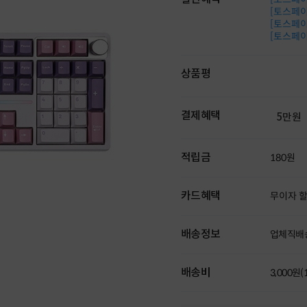
[토스페이 
[토스페이 
[토스페이 
상품평
결제혜택
5만원
적립금
180원
카드혜택
무이자 
배송정보
업체직배
배송비
3,000원