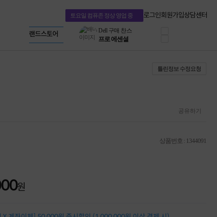
혜택 PACK
Dell 구매 찬스
Apple 기업전용관
로그인
회원가입
상담센터
토요일 컴퓨존 정상 영업 중
프로 에센셜
HP 브랜드스토어
타협 없는 게이밍
LG gram & 브랜드스토어
공식
HP OMEN
Microsoft 브랜드스토어
로지텍
AMD 브랜드스토어
정품 캠페인
Intel 브랜드스토어
틀린정보 수정요청
삼성 키보드&마우스
RAZER 브랜드스토어
10% 쿠폰 할인
Apple 기업전용관
케이블메이트 3분기
케이블 전설이 되다
야식까지 책임진다!
공유하기
승리를 부르는 오멘
ASUS ROG
20주년 한정판
상품번호 : 1344091
AMD로 시작하는
스마트 오피스환경
AI비즈니스 노트북
HP엘리트북/프로북
000
비즈니스 강자
원
HP 프로북 4
리뷰 Npay 증정
MSI 공유기
X 계좌이체] 50,000원 즉시할인 (1,000,000원 이상 결제 시)