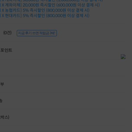
적립금 3% 페이백
X 계좌이체] 20,000원 즉시할인 (600,000원 이상 결제 시)
시스코 스위칭허브
X 농협카드] 5% 즉시할인 (800,000원 이상 결제 시)
X 현대카드] 5% 즉시할인 (800,000원 이상 결제 시)
누적 금액 별
적립금 페이백!
Dell 구매왕
(0건)
상품권 30만원
지금 후기 쓰면 적립금 2배!
삼성모니터 여름맞이
특별 할인 이벤트
포인트
한단계 더 진화한
HAF II 500
AI 업무환경 완성
HP 워크스테이션
여름맞이 사은품
HP 프로데스크 4
할부
모든 것을 하나로
HP올인원 단독특가
네트워크 자재
송
혜택 PACK
Dell 구매 찬스
프로 에센셜
(1박스)