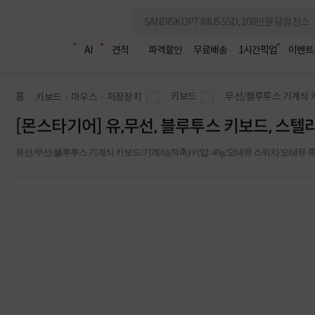
조립PC
AI
견적
파격할인
무료배송
1시간픽업
이벤트
홈
키보드
무선/블루투스 기계식 
키보드ㆍ마우스ㆍ저장장치
[몬스타기어] 유,무선, 블루투스 키보드, 스텔라
유선/무선/블루투스 기계식 키보드/기계식(적축)/키압: 40g/오테뮤 스위치/오테뮤 