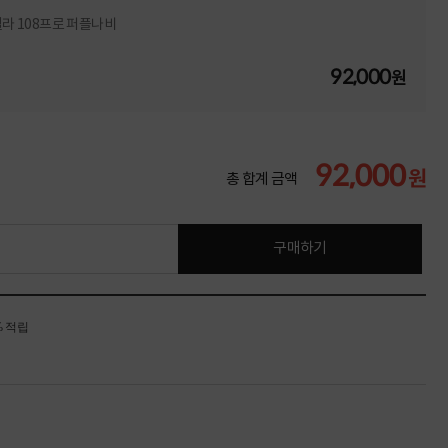
텔라 108프로 퍼플나비
92,000
원
92,000
원
총 합계 금액
구매하기
% 적립