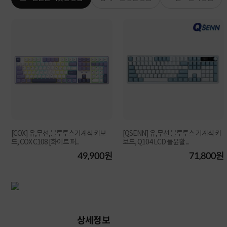
[COX] 유,무선,블루투스기계식 키보
[QSENN] 유,무선 블루투스 기계식 키
드, COX C108 [화이트 퍼...
보드, Q104 LCD 풀윤활 ...
원
49,900원
71,800원
상세정보