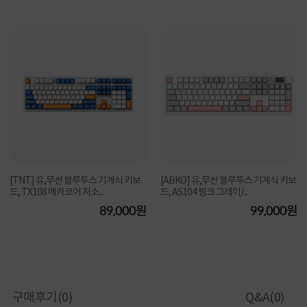
[TNT] 유,무선 블루투스 기계식 키보
[ABKO] 유,무선 블루투스 기계식 키보
드, TX108 메카코어 저소...
드, AS104 핑크 그레이/...
89,000원
99,000원
구매후기(
0
)
Q&A(
0
)