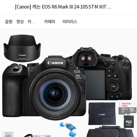
[Canon] 캐논 EOS R6 Mark III 24-105 STM KIT
[128GB+정품후드+정품대형가방+kenko UV필터+보
음향ㆍ영상ㆍ카메
카메라
미러리스
라
호필름+리더기+크리닝킷+블랙포켓융]