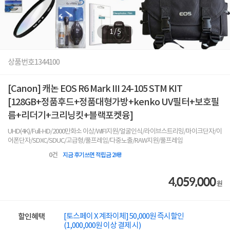
1
/
5
상품번호
1344100
[Canon] 캐논 EOS R6 Mark III 24-105 STM KIT
[128GB+정품후드+정품대형가방+kenko UV필터+보호필
름+리더기+크리닝킷+블랙포켓융]
UHD(4K)/Full-HD/2000만화소 이상/WIFI지원/얼굴인식/라이브스트리밍/마이크단자/이
어폰단자/SDXC/SDUC/고급형/풀프레임/다중노출/RAW지원/풀프레임
0
건
지금 후기쓰면 적립금 2배!
4,059,000
원
[토스페이 X 계좌이체] 50,000원 즉시할인
할인혜택
(1,000,000원 이상 결제 시)