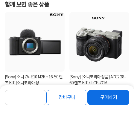
화소는 높아졌음에도 최고 약 40매/초(전자식 셔터)의 고속 연속 촬영
함께 보면 좋은 상품
성능을 유지합니다.
강력해진 버퍼
최대 약 330매의 연속 촬영으로 원하는 순간을 포착할 수 있습니다.
최대 8.5스톱 손떨림 보정
카메라 알고리즘 개선과 렌즈 IS 통합 제어로 사진·영상 모두에서 높
은 보정 효과를 제공합니다.
[Sony] 소니 ZV-E10 M2K + 16-50 렌
[Sony] [소니코리아 정품] A7C2 28-
피사체 추적 성능이 향상된 AF
즈 KIT [소니코리아 정...
60 렌즈 KIT / ILCE-7CM...
18%
1,289,000
7%
2,685,000
원
원
딥러닝 기반 듀얼 픽셀 CMOS AF II로 피사체 검출·추적 성능이 강화
장바구니
구매하기
되었습니다.
7K 60P / 4K 120P 동영상
크롭 없는 고화질 4K 120P와 Canon Log 2·3, 7K 60p RAW 동영상