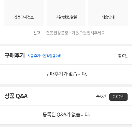
상품고시정보
교환/반품/환불
배송안내
신고
잘못된 상품정보가 있으면 알려주세요.
구매후기
총
0
건
지금 후기쓰면 적립금 2배!
구매후기가 없습니다.
EOS R6 Mark III
32.5 Mega Pixels CMOS
약 3,250만 화소 풀프레임 센서
상품 Q&A
총 0건
문의하기
이전 모델보다 훨씬 늘어난 화소수로 사진의 일부를 트리밍해도 높은
해상감을 유지할 수 있습니다.
등록된 Q&A가 없습니다.
약 40fps의 고속 연속 촬영