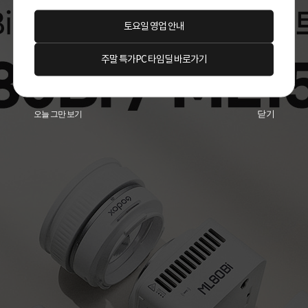
토요일 영업 안내
주말 특가PC 타임딜 바로가기
닫기
오늘 그만 보기