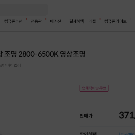
컴퓨존추천
전용관
매거진
결제혜택
래플
컴퓨존 라이브
광 조명 2800-6500K 영상조명
방송조명 / 바이컬러
업체직배송-무료
371
판매가
할인혜택
[토스페이 