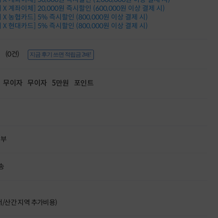
적립금 3% 페이백
X 계좌이체] 20,000원 즉시할인 (600,000원 이상 결제 시)
시스코 스위칭허브
X 농협카드] 5% 즉시할인 (800,000원 이상 결제 시)
X 현대카드] 5% 즉시할인 (800,000원 이상 결제 시)
누적 금액 별
적립금 페이백!
Dell 구매왕
(0건)
상품권 30만원
지금 후기 쓰면 적립금 2배!
삼성모니터 여름맞이
특별 할인 이벤트
무이자
무이자
5만원
포인트
한단계 더 진화한
HAF II 500
AI 업무환경 완성
HP 워크스테이션
여름맞이 사은품
HP 프로데스크 4
할부
모든 것을 하나로
HP올인원 단독특가
네트워크 자재
송
혜택 PACK
Dell 구매 찬스
프로 에센셜
도서/산간 지역 추가비용)