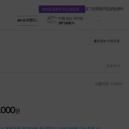
혜택 PACK
Dell 구매 찬스
Apple 기업전용관
로그인
회원가입
상담센터
토요일 컴퓨존 정상 영업 중
프로 에센셜
HP 브랜드스토어
타협 없는 게이밍
LG gram & 브랜드스토어
공식
HP OMEN
Microsoft 브랜드스토어
로지텍
AMD 브랜드스토어
정품 캠페인
Intel 브랜드스토어
틀린정보 수정요청
삼성 키보드&마우스
RAZER 브랜드스토어
10% 쿠폰 할인
Apple 기업전용관
케이블메이트 3분기
케이블 전설이 되다
야식까지 책임진다!
공유하기
승리를 부르는 오멘
ASUS ROG
20주년 한정판
상품번호 : 1344103
AMD로 시작하는
스마트 오피스환경
AI비즈니스 노트북
HP엘리트북/프로북
,000
비즈니스 강자
원
HP 프로북 4
리뷰 Npay 증정
MSI 공유기
X 계좌이체] 50,000원 즉시할인 (1,000,000원 이상 결제 시)