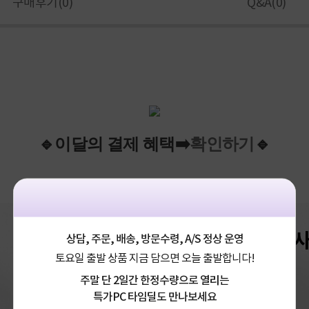
구매후기(
0
)
Q&A(
0
)
확인하기
🔹이
달
의
결제
혜택
➡️
🔹
ㄴㄴㄴㄴㄴㄴㄴㄴㄴㄴㄴㄴㄴㄴㄴㄴㄴ
상담, 주문, 배송, 방문수령, A/S 정상 운영
토요일 출발 상품 지금 담으면 오늘 출발합니다!
주말 단 2일간 한정수량으로 열리는
특가PC 타임딜도 만나보세요