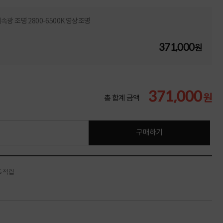
지속광 조명 2800-6500K 영상조명
371,000
원
371,000
원
총 합계 금액
구매하기
% 적립