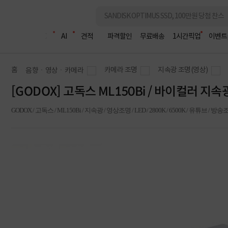
조립PC
AI
견적
파격할인
무료배송
1시간픽업
이벤트
홈
카메라 조명
지속광 조명(영상)
음향ㆍ영상ㆍ카메라
[GODOX] 고독스 ML150Bi / 바이컬러 지속
GODOX / 고독스 / ML150Bi / 지속광 / 영상조명 / LED / 2800K / 6500K / 유튜브 / 