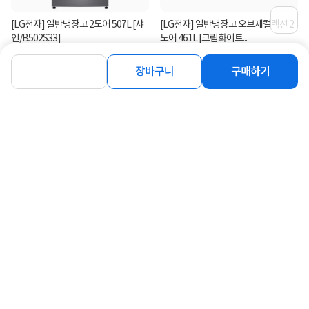
[LG전자] 일반냉장고 2도어 507L [샤
[LG전자] 일반냉장고 오브제컬렉션 2
인/B502S33]
도어 461L [크림화이트...
16%
711,000
17%
674,000
원
원
장바구니
구매하기
[LG전자] 일반냉장고 오브제컬렉션
[루컴즈] 루컴즈 175L 슬림형 일반냉
612L 2도어 [에센스화이...
장고 [RCW177H1] (설치...
13%
1,038,000
329,000
원
원