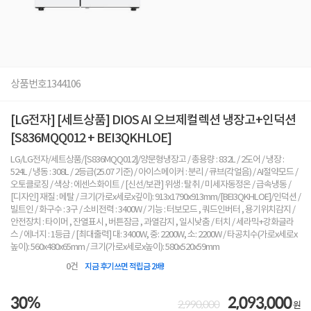
상품번호
1344106
[LG전자] [세트상품] DIOS AI 오브제컬렉션 냉장고+인덕션
[S836MQQ012 + BEI3QKHLOE]
LG/LG전자/세트상품/[S836MQQ012]/양문형냉장고 / 총용량 : 832L / 2도어 / 냉장 :
524L / 냉동 : 308L / 2등급(25.07 기준) / 아이스메이커 : 분리 / 큐브(각얼음) / AI절약모드 /
오토클로징 / 색상 : 에센스화이트 / [신선/보관] 위생 : 탈취 / 미세자동정온 / 급속냉동 /
[디자인] 재질 : 메탈 / 크기(가로x세로x깊이): 913x1790x913mm/[BEI3QKHLOE]/인덕션 /
빌트인 / 화구수 : 3구 / 소비전력 : 3400W / 기능 : 터보모드 , 쿼드인버터 , 용기위치감지 /
안전장치 : 타이머 , 잔열표시 , 버튼잠금 , 과열감지 , 일시낮춤 / 터치 / 세라믹+강화글라
스 / 에너지 : 1등급 / [최대출력] 대: 3400W, 중: 2200W, 소: 2200W / 타공치수(가로x세로x
높이): 560x480x65mm / 크기(가로x세로x높이): 580x520x59mm
0
건
지금 후기쓰면 적립금 2배!
30%
2,093,000
2,990,000
원