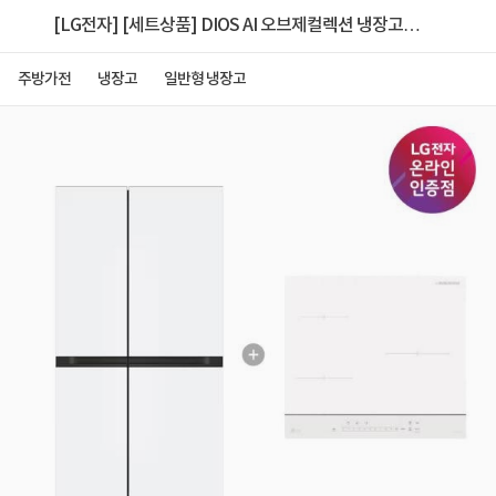
[LG전자] [세트상품] DIOS AI 오브제컬렉션 냉장고
+인덕션 [S836MQQ012 + BEI3QKHLOE]
주방가전
냉장고
일반형 냉장고