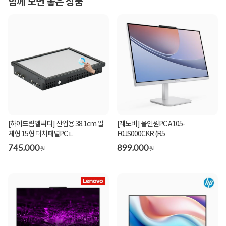
함께 보면 좋은 상품
[하이드림엘씨디] 산업용 38.1cm 일
[레노버] 올인원PC A105-
체형 15형 터치패널PC i...
F0JS000CKR (R5
40/8GB/256GB/FD) ...
745,000
899,000
원
원