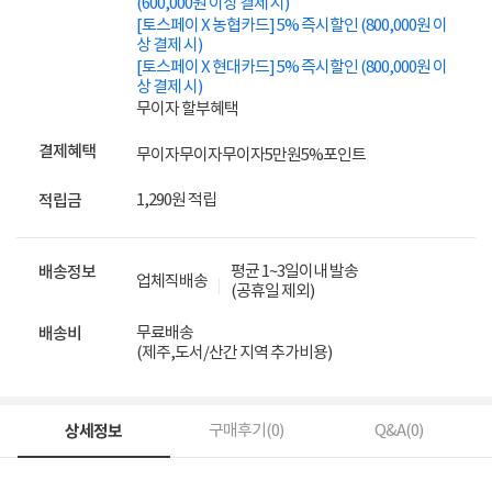
(600,000원 이상 결제 시)
[토스페이 X 농협카드] 5% 즉시할인 (800,000원 이
상 결제 시)
[토스페이 X 현대카드] 5% 즉시할인 (800,000원 이
상 결제 시)
무이자 할부혜택
결제혜택
무이자
무이자
무이자
5만원
5%
포인트
1,290원 적립
적립금
평균 1~3일이내 발송
배송정보
업체직배송
(공휴일 제외)
무료배송
배송비
(제주,도서/산간 지역 추가비용)
상세정보
구매후기(
0
)
Q&A(
0
)