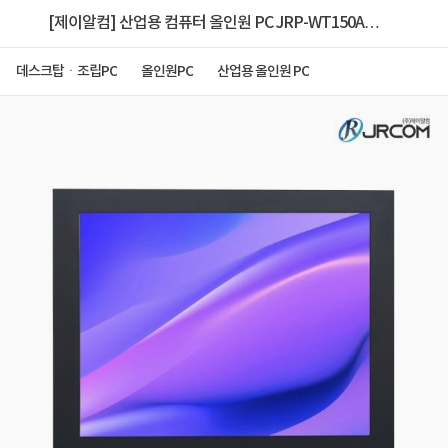
[제이알컴] 산업용 컴퓨터 올인원 PC JRP-WT150A
(i5-6200U/8GB/128GB/OS미포함/감압식 터치)
데스크탑ㆍ조립PC
올인원PC
산업용 올인원 PC