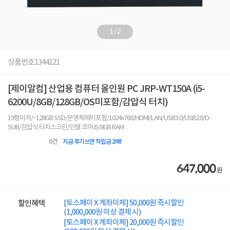
1
/
2
상품번호
1344121
[제이알컴] 산업용 컴퓨터 올인원 PC JRP-WT150A (i5-
6200U/8GB/128GB/OS미포함/감압식 터치)
19형이하/~128GB SSD/운영체제미포함/1024x768/HDMI/LAN/USB3.0/USB2.0/D-
SUB/감압식 터치스크린/인텔 코어 i5/8GB RAM
0
건
지금 후기쓰면 적립금 2배!
647,000
원
[토스페이 X 계좌이체] 50,000원 즉시할인
할인혜택
(1,000,000원 이상 결제 시)
[토스페이 X 계좌이체] 20,000원 즉시할인