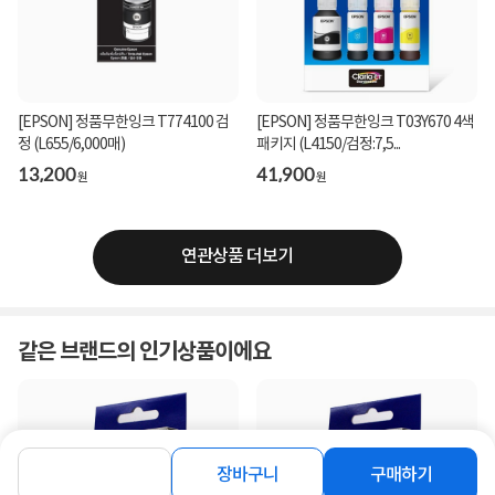
[EPSON] 정품무한잉크 T774100 검
[EPSON] 정품무한잉크 T03Y670 4색
정 (L655/6,000매)
패키지 (L4150/검정:7,5...
13,200
41,900
원
원
연관상품 더보기
같은 브랜드의 인기상품이에요
장바구니
구매하기