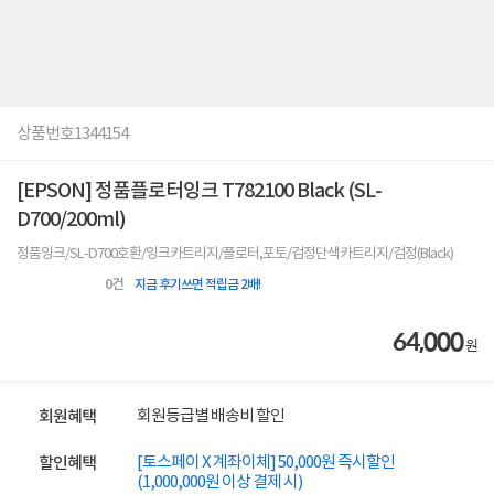
상품번호
1344154
[EPSON] 정품플로터잉크 T782100 Black (SL-
D700/200ml)
정품잉크/SL-D700호환/잉크카트리지/플로터,포토/검정단색카트리지/검정(Black)
0
건
지금 후기쓰면 적립금 2배!
64,000
원
회원등급별 배송비 할인
회원혜택
[토스페이 X 계좌이체] 50,000원 즉시할인
할인혜택
(1,000,000원 이상 결제 시)