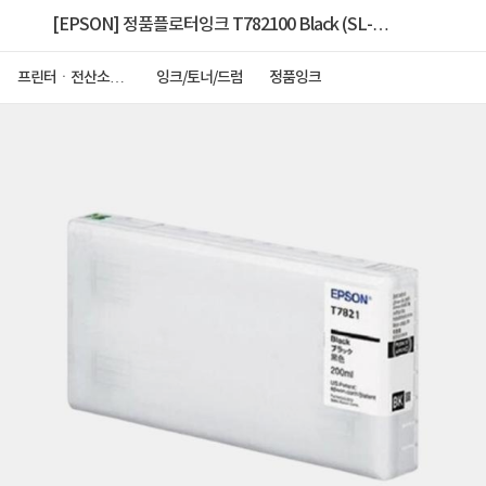
[EPSON] 정품플로터잉크 T782100 Black (SL-
D700/200ml)
프린터ㆍ전산소모
잉크/토너/드럼
정품잉크
품