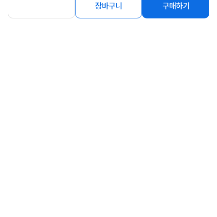
장바구니
구매하기
상품고시정보
교환/반품/환불
배송안내
신고
잘못된 상품정보가 있으면 알려주세요.
구매후기
총
0
건
지금 후기쓰면 적립금 2배!
구매후기가 없습니다.
상품 Q&A
총 0건
문의하기
등록된 Q&A가 없습니다.