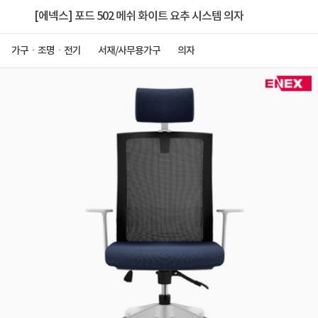
[에넥스] 포드 502 메쉬 화이트 요추 시스템 의자
가구ㆍ조명ㆍ전기
서재/사무용가구
의자