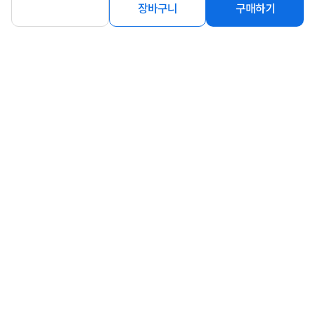
장바구니
구매하기
상품고시정보
교환/반품/환불
배송안내
신고
잘못된 상품정보가 있으면 알려주세요.
구매후기
총
0
건
지금 후기쓰면 적립금 2배!
구매후기가 없습니다.
상품 Q&A
총 0건
문의하기
등록된 Q&A가 없습니다.