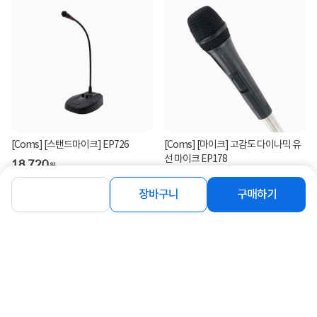
[Coms] [스탠드마이크] EP726
[Coms] [마이크] 고감도 다이나믹 유
선 마이크 EP178
18,720
원
17,000
원
장바구니
구매하기
연관상품 더보기
같은 브랜드의 인기상품이에요