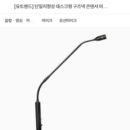
[유트렌드] 단일지향성 데스크형 구즈넥 콘덴서 마이
크 UM43J
음향ㆍ영상ㆍ카메
마이크
유선마이크
라