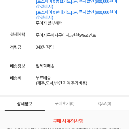
[토스페이 X 농협카드] 5% 즉시할인 (800,000원 이
상 결제 시)
[토스페이 X 현대카드] 5% 즉시할인 (800,000원 이
상 결제 시)
무이자 할부혜택
결제혜택
무이자
무이자
무이자
5만원
5%
포인트
340원 적립
적립금
업체직배송
배송정보
무료배송
배송비
(제주,도서/산간 지역 추가비용)
상세정보
구매후기(
0
)
Q&A(
0
)
구매 시 유의사항