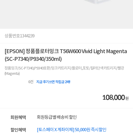
상품번호
1344239
[EPSON] 정품플로터잉크 T56W600 Vivid Light Magenta
(SC-P7340/P9340/350ml)
정품잉크/SC-P7340,P9340호환/잉크카트리지/플로터,포토/컬러단색카트리지/빨강
(Magenta)
0
건
지금 후기쓰면 적립금 2배!
108,000
원
회원등급별 배송비 할인
회원혜택
[토스페이 X 계좌이체] 50,000원 즉시할인
할인혜택