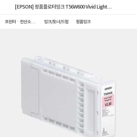
[EPSON] 정품플로터잉크 T56W600 Vivid Light
Magenta (SC-P7340/P9340/350ml)
프린터ㆍ전산소모
잉크/토너/드럼
정품잉크
품