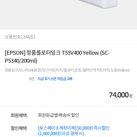
상품번호
1344251
[EPSON] 정품플로터잉크 T55V400 Yellow (SC-
P5340/200ml)
정품잉크/SC-P5340호환/잉크카트리지/플로터,포토/컬러단색카트리지/노랑(Yellow)
0
건
지금 후기쓰면 적립금 2배!
74,000
원
회원등급별 배송비 할인
회원혜택
[토스페이 X 계좌이체] 50,000원 즉시할인
할인혜택
(1,000,000원 이상 결제 시)