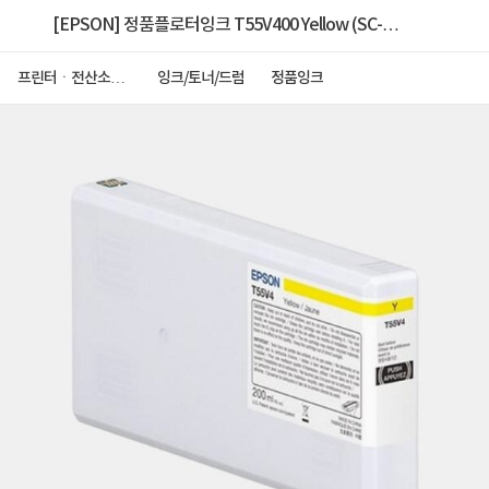
[EPSON] 정품플로터잉크 T55V400 Yellow (SC-
P5340/200ml)
프린터ㆍ전산소모
잉크/토너/드럼
정품잉크
품