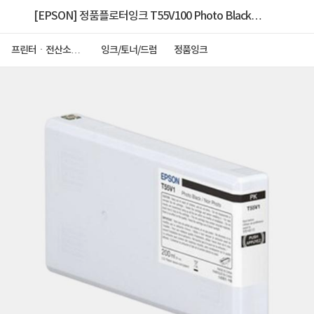
[EPSON] 정품플로터잉크 T55V100 Photo Black
(SC-P5340/200ml)
프린터ㆍ전산소모
잉크/토너/드럼
정품잉크
품