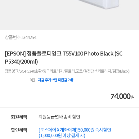
상품번호
1344254
[EPSON] 정품플로터잉크 T55V100 Photo Black (SC-
P5340/200ml)
정품잉크/SC-P5340호환/잉크카트리지/플로터,포토/검정단색카트리지/검정(Black)
0
건
지금 후기쓰면 적립금 2배!
74,000
원
회원등급별 배송비 할인
회원혜택
[토스페이 X 계좌이체] 50,000원 즉시할인
할인혜택
(1,000,000원 이상 결제 시)