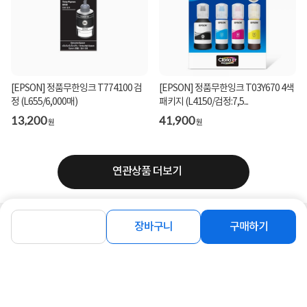
[EPSON] 정품무한잉크 T774100 검
[EPSON] 정품무한잉크 T03Y670 4색
정 (L655/6,000매)
패키지 (L4150/검정:7,5...
13,200
41,900
원
원
연관상품 더보기
장바구니
구매하기
같은 브랜드의 인기상품이에요