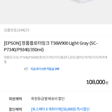
상품번호
1344273
[EPSON] 정품플로터잉크 T56W900 Light Gray (SC-
P7340/P9340/350ml)
정품잉크/SC-P7340,P9340호환/잉크카트리지/플로터,포토/컬러단색카트리지/회색계
열
0
건
지금 후기쓰면 적립금 2배!
108,000
원
회원등급별 배송비 할인
회원혜택
[토스페이 X 계좌이체] 50,000원 즉시할인
할인혜택