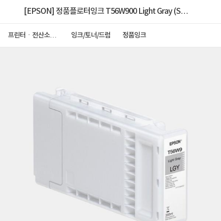
[EPSON] 정품플로터잉크 T56W900 Light Gray (SC-
P7340/P9340/350ml)
프린터ㆍ전산소모
잉크/토너/드럼
정품잉크
품