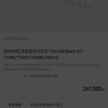
상품번호
1344283
[EPSON] 정품플로터잉크 T41L500 Black (SC-
T3445/T5445/T5440M/700ml)
정품잉크/SC-P6540,P8540호환/잉크카트리지/플로터,포토/컬러3색카트리지/노랑
(Yellow)/검정단색카트리지/검정(Black)
0
건
지금 후기쓰면 적립금 2배!
267,000
원
회원등급별 배송비 할인
회원혜택