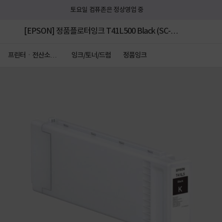
토요일 컴퓨존은 정상영업 중
[EPSON] 정품플로터잉크 T41L500 Black (SC-
T3445/T5445/T5440M/700ml)
프린터ㆍ전산소모
잉크/토너/드럼
정품잉크
품