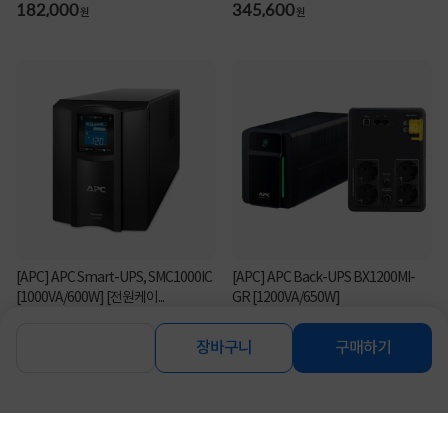
182,000
345,600
원
원
[APC] APC Smart-UPS, SMC1000IC
[APC] APC Back-UPS BX1200MI-
[1000VA/600W] [전원케이...
GR [1200VA/650W]
399,000
228,000
원
원
장바구니
구매하기
연관상품 더보기