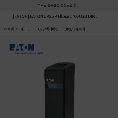
토요일 컴퓨존은 정상영업 중
[EATON] EATON UPS 3P Ellipse 1700 USB DIN
[1700VA/1040W]
네트워크ㆍ케이블
UPS/랙케비넷
UPS/악세서리
ㆍCCTV