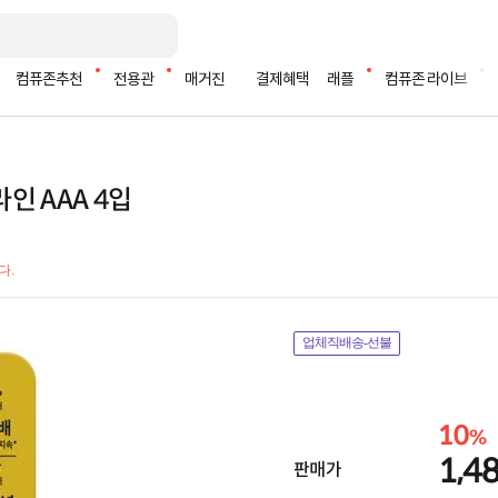
컴퓨존추천
전용관
매거진
결제혜택
래플
컴퓨존 라이브
 AAA 4입
다.
업체직배송-선불
10
%
1,4
판매가