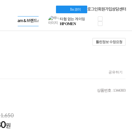
혜택 PACK
Dell 구매 찬스
Apple 기업전용관
로그인
회원가입
상담센터
I'm 코미
프로 에센셜
HP 브랜드스토어
타협 없는 게이밍
LG gram & 브랜드스토어
공식
HP OMEN
Microsoft 브랜드스토어
로지텍
AMD 브랜드스토어
정품 캠페인
Intel 브랜드스토어
틀린정보 수정요청
삼성 키보드&마우스
RAZER 브랜드스토어
10% 쿠폰 할인
Apple 기업전용관
케이블메이트 3분기
케이블 전설이 되다
야식까지 책임진다!
승리를 부르는 오멘
공유하기
ASUS ROG
20주년 한정판
AMD로 시작하는
상품번호 : 1344303
스마트 오피스환경
AI비즈니스 노트북
HP엘리트북/프로북
비즈니스 강자
1,650
HP 프로북 4
80
리뷰 Npay 증정
원
MSI 공유기