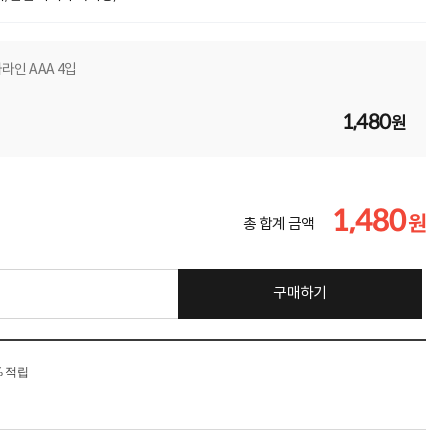
인 AAA 4입
1,480
원
1,480
원
총 합계 금액
구매하기
% 적립