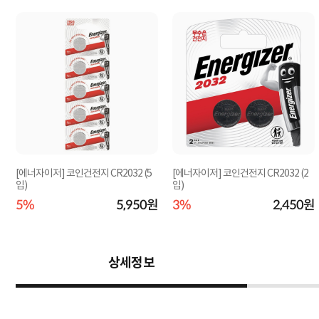
[에너자이저] 코인건전지 CR2032 (5
[에너자이저] 코인건전지 CR2032 (2
)
입)
입)
원
5%
5,950원
3%
2,450원
상세정보