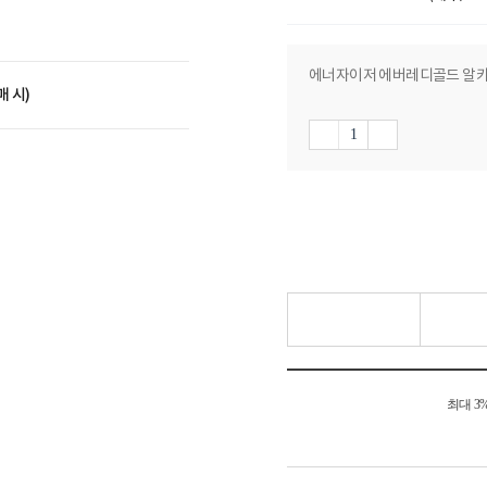
에너자이저 에버레디골드 알카라
매 시)
최대 3