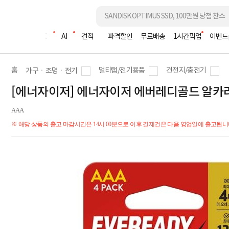
조립PC
AI
견적
파격할인
무료배송
1시간픽업
이벤트
홈
멀티탭/전기용품
건전지/충전기
가구ㆍ조명ㆍ전기
[에너자이저] 에너자이저 에버레디골드 알카라인
AAA
※ 해당 상품의 출고 마감시간은 14시 00분으로 이후 결제건은 다음 영업일에 출고됩니