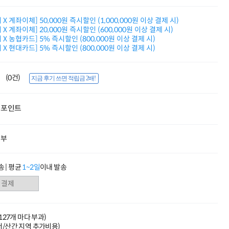
적립금 3% 페이백
시스코 스위칭허브
X 계좌이체] 50,000원 즉시할인 (1,000,000원 이상 결제 시)
누적 금액 별
X 계좌이체] 20,000원 즉시할인 (600,000원 이상 결제 시)
적립금 페이백!
X 농협카드] 5% 즉시할인 (800,000원 이상 결제 시)
X 현대카드] 5% 즉시할인 (800,000원 이상 결제 시)
Dell 구매왕
상품권 30만원
삼성모니터 여름맞이
(0건)
특별 할인 이벤트
지금 후기 쓰면 적립금 2배!
한단계 더 진화한
HAF II 500
포인트
AI 업무환경 완성
HP 워크스테이션
여름맞이 사은품
할부
HP 프로데스크 4
모든 것을 하나로
HP올인원 단독특가
 | 평균
1~2일
이내 발송
네트워크 자재
혜택 PACK
Dell 구매 찬스
프로 에센셜
(127개 마다 부과)
도서/산간 지역 추가비용)