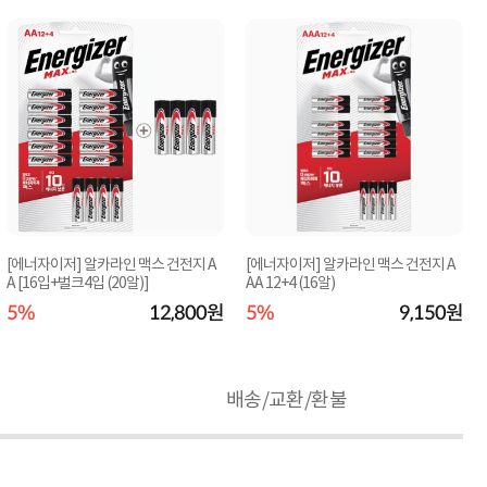
[에너자이저] 알카라인 맥스 건전지 A
[에너자이저] 알카라인 맥스 건전지 A
A [16입+벌크4입 (20알)]
AA 12+4 (16알)
5%
12,800원
5%
9,150원
배송/교환/환불