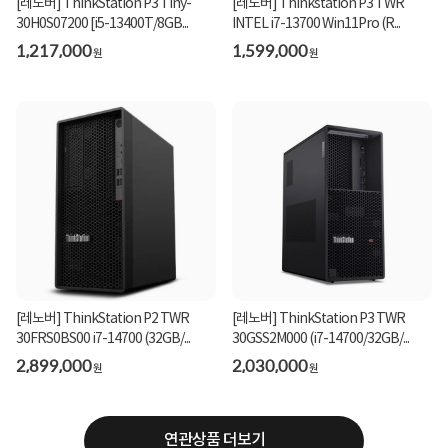
[레노버] ThinkStation P3 Tiny-
[레노버] Thinkstation P3 TWR
30H0S07200 [i5-13400T/8GB...
INTEL i7-13700 Win11Pro (R...
1,217,000
1,599,000
원
원
[레노버] ThinkStation P2 TWR
[레노버] ThinkStation P3 TWR
30FRS0BS00 i7-14700 (32GB/...
30GSS2M000 (i7-14700/32GB/...
2,899,000
2,030,000
원
원
연관상품 더보기