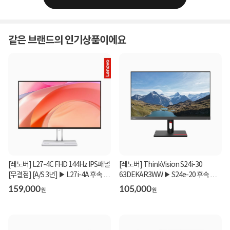
같은 브랜드의 인기상품이에요
[레노버] L27-4C FHD 144Hz IPS패널
[레노버] ThinkVision S24i-30
[무결점] [A/S 3년] ▶ L27i-4A 후속 모
63DEKAR3WW ▶ S24e-20 후속 모
델 ◀
델 ◀
159,000
105,000
원
원