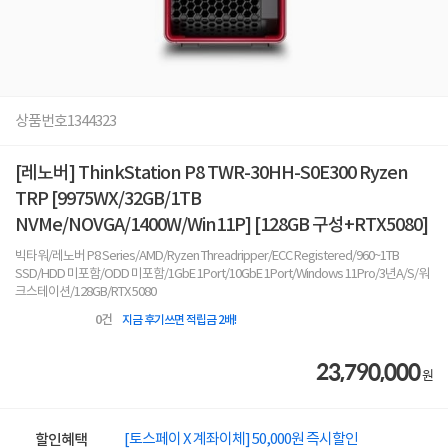
상품번호
1344323
[레노버] ThinkStation P8 TWR-30HH-S0E300 Ryzen
TRP [9975WX/32GB/1TB
NVMe/NOVGA/1400W/Win11P] [128GB 구성+RTX5080]
빅타워/레노버 P8 Series/AMD/Ryzen Threadripper/ECC Registered/960~1TB
SSD/HDD 미포함/ODD 미포함/1GbE 1Port/10GbE 1Port/Windows 11Pro/3년A/S/워
크스테이션/128GB/RTX 5080
0
건
지금 후기쓰면 적립금 2배!
23,790,000
원
[토스페이 X 계좌이체] 50,000원 즉시할인
할인혜택