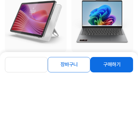
[레노버] Tab 10.1 [클리어케이스 포
[레노버] 아이디어패드 Slim5
함] [64GB][Wi-Fi][그레이]
14AGP11 83S1004PKR (Ryzen AI 7
장바구니
구매하기
_ZAEH0020KR
450/32GB/1TB/Win11Hom...
259,000
1,939,000
원
원
동일 브랜드 상품 더보기
로그인
공지사항
오시는길
회사소개
PC버전
1588-8377
컴퓨존 APP