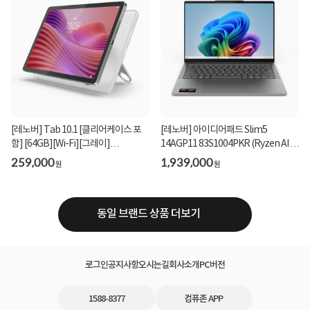
[레노버] Tab 10.1 [클리어케이스 포
[레노버] 아이디어패드 Slim5
함] [64GB][Wi-Fi][그레이]
14AGP11 83S1004PKR (Ryzen AI 7
_ZAEH0020KR
450/32GB/1TB/Win11Hom...
259,000
1,939,000
원
원
동일 브랜드 상품 더보기
로그인
공지사항
오시는길
회사소개
PC버전
1588-8377
컴퓨존 APP