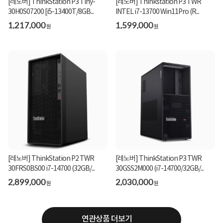
[레노버] ThinkStation P3 Tiny-
[레노버] Thinkstation P3 TWR
30H0S07200 [i5-13400T/8GB...
INTEL i7-13700 Win11Pro (R...
1,217,000
1,599,000
원
원
[레노버] ThinkStation P2 TWR
[레노버] ThinkStation P3 TWR
30FRS0BS00 i7-14700 (32GB/...
30GSS2M000 (i7-14700/32GB/...
2,899,000
2,030,000
원
원
연관상품 더보기