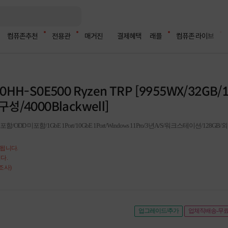
컴퓨존추천
전용관
매거진
결제혜택
래플
컴퓨존 라이브
30HH-S0E500 Ryzen TRP [9955WX/32GB/
구성/4000Blackwell]
HDD 미포함/ODD 미포함/1GbE 1Port/10GbE 1Port/Windows 11Pro/3년A/S/워크스테이션/128GB
송됩니다.
다.
조사)
업그레이드/추가
업체직배송-무