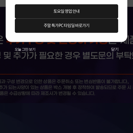
토요일 영업 안내
주말 특가PC 타임딜 바로가기
닫기
오늘 그만 보기