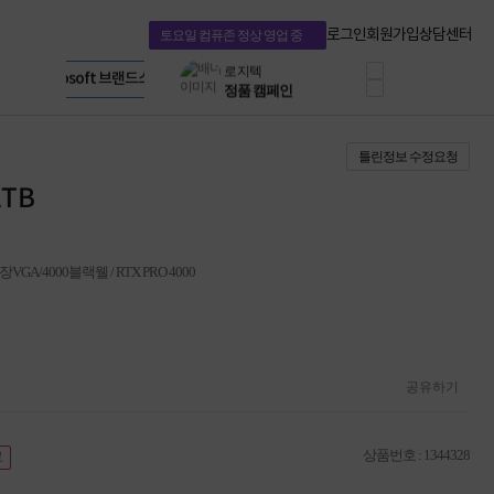
혜택 PACK
Dell 구매 찬스
Apple 기업전용관
로그인
회원가입
상담센터
토요일 컴퓨존 정상 영업 중
프로 에센셜
HP 브랜드스토어
타협 없는 게이밍
LG gram & 브랜드스토어
공식
HP OMEN
Microsoft 브랜드스토어
로지텍
AMD 브랜드스토어
정품 캠페인
Intel 브랜드스토어
틀린정보 수정요청
삼성 키보드&마우스
RAZER 브랜드스토어
10% 쿠폰 할인
Apple 기업전용관
1TB
케이블메이트 3분기
케이블 전설이 되다
야식까지 책임진다!
승리를 부르는 오멘
/외장VGA/4000블랙웰 / RTX PRO 4000
ASUS ROG
20주년 한정판
AMD로 시작하는
스마트 오피스환경
AI비즈니스 노트북
공유하기
HP엘리트북/프로북
비즈니스 강자
HP 프로북 4
상품번호 : 1344328
료
리뷰 Npay 증정
MSI 공유기