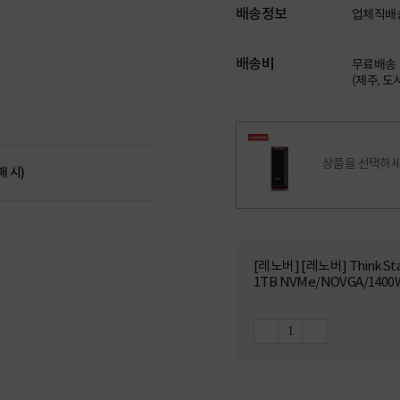
배송정보
업체직배
배송비
무료배송
(제주, 
상품을 선택하세
매 시)
[레노버] [레노버] ThinkStat
1TB NVMe/NOVGA/1400W/