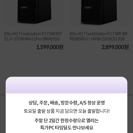
[레노버] Thinkstation P3 TWR INT
[레노버] ThinkStation P2 TWR 30F
EL i7-13700 Win11Pro (RAM/SSD/H
RS0BS00 i7-14700 (32GB/512GB N
DD/VGA) [구성변경...
VMe/RTX 4060/750W/...
1,599,000원
2,899,000원
구매후기(
0
)
Q&A(
0
)
상담, 주문, 배송, 방문수령, A/S 정상 운영
토요일 출발 상품 지금 담으면 오늘 출발합니다!
주말 단 2일간 한정수량으로 열리는
특가PC 타임딜도 만나보세요