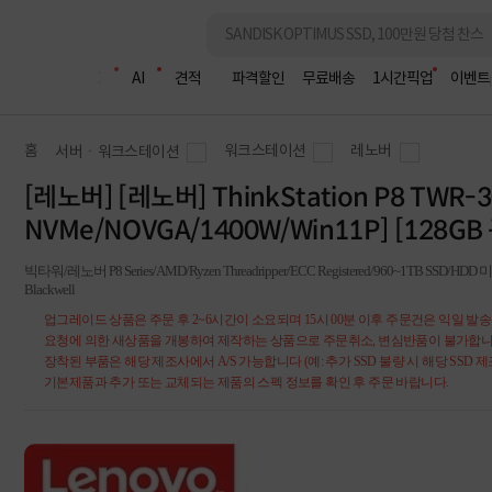
조립PC
AI
견적
파격할인
무료배송
1시간픽업
이벤트
홈
워크스테이션
레노버
서버ㆍ워크스테이션
[레노버] [레노버] ThinkStation P8 TWR-
NVMe/NOVGA/1400W/Win11P] [128GB 
빅타워/레노버 P8 Series/AMD/Ryzen Threadripper/ECC Registered/960~1TB SSD/
Blackwell
업그레이드 상품은 주문 후 2~6시간이 소요되며 15시 00분 이후 주문건은 익일 발
요청에 의한 새상품을 개봉하여 제작하는 상품으로 주문취소, 변심반품이 불가합니
장착된 부품은 해당 제조사에서 A/S 가능합니다 (예: 추가 SSD 불량 시 해당 SSD 제
기본제품과 추가 또는 교체되는 제품의 스펙 정보를 확인 후 주문 바랍니다.