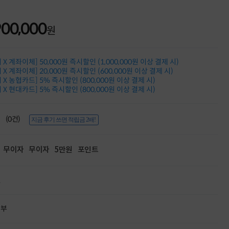
적립금 3% 페이백
시스코 스위칭허브
900,000
누적 금액 별
원
적립금 페이백!
Dell 구매왕
상품권 30만원
X 계좌이체] 50,000원 즉시할인 (1,000,000원 이상 결제 시)
삼성모니터 여름맞이
X 계좌이체] 20,000원 즉시할인 (600,000원 이상 결제 시)
특별 할인 이벤트
X 농협카드] 5% 즉시할인 (800,000원 이상 결제 시)
X 현대카드] 5% 즉시할인 (800,000원 이상 결제 시)
한단계 더 진화한
HAF II 500
AI 업무환경 완성
(0건)
HP 워크스테이션
지금 후기 쓰면 적립금 2배!
여름맞이 사은품
HP 프로데스크 4
무이자
무이자
5만원
포인트
모든 것을 하나로
HP올인원 단독특가
네트워크 자재
원
혜택 PACK
Dell 구매 찬스
프로 에센셜
할부