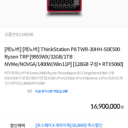
상품번호
1344330
[레노버] [레노버] ThinkStation P8 TWR-30HH-S0E500
Ryzen TRP [9955WX/32GB/1TB
NVMe/NOVGA/1400W/Win11P] [128GB 구성+ RTX5060]
빅타워/레노버 P8 Series/AMD/Ryzen Threadripper/ECC Registered/960~1TB
SSD/HDD 미포함/ODD 미포함/1GbE 1Port/10GbE 1Port/Windows 11Pro/3년A/S/워
크스테이션/128GB/RTX 5060
0
건
지금 후기쓰면 적립금 2배!
16,900,000
원
[토스페이 X 계좌이체] 50,000원 즉시할인
할인혜택