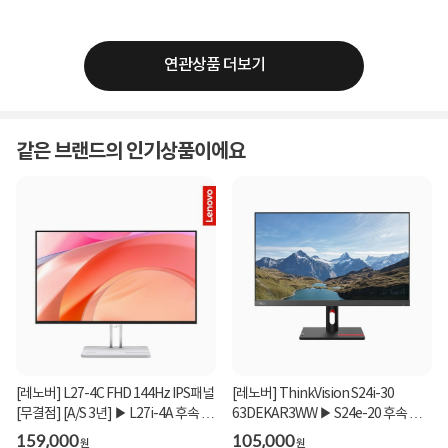
연관상품 더보기
같은 브랜드의 인기상품이에요
[레노버] L27-4C FHD 144Hz IPS패널
[레노버] ThinkVision S24i-30
[무결점] [A/S 3년] ▶ L27i-4A 후속 모
63DEKAR3WW ▶ S24e-20 후속 모
델 ◀
델 ◀
159,000
105,000
원
원