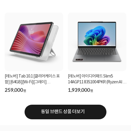
[레노버] Tab 10.1 [클리어케이스 포
[레노버] 아이디어패드 Slim5
함] [64GB][Wi-Fi][그레이]
14AGP11 83S1004PKR (Ryzen AI 7
_ZAEH0020KR
450/32GB/1TB/Win11Hom...
259,000
1,939,000
원
원
동일 브랜드 상품 더보기