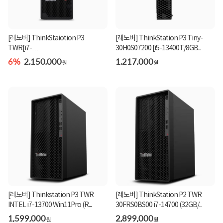
[레노버] ThinkStaiotion P3
[레노버] ThinkStation P3 Tiny-
TWR[i7-
30H0S07200 [i5-13400T/8GB...
14700/16GB/512GB/Win1...
6%
2,150,000
1,217,000
원
원
[레노버] Thinkstation P3 TWR
[레노버] ThinkStation P2 TWR
INTEL i7-13700 Win11Pro (R...
30FRS0BS00 i7-14700 (32GB/...
1,599,000
2,899,000
원
원