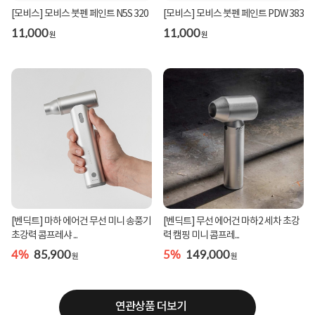
[모비스] 모비스 붓펜 페인트 N5S 320
[모비스] 모비스 붓펜 페인트 PDW 383
11,000
11,000
원
원
[벤딕트] 마하 에어건 무선 미니 송풍기
[벤딕트] 무선 에어건 마하2 세차 초강
초강력 콤프레샤 ...
력 캠핑 미니 콤프레...
4%
85,900
5%
149,000
원
원
연관상품 더보기