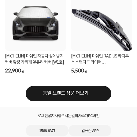
[MICHELIN] 미쉐린 자동차 성에방지
[MICHELIN] 미쉐린 RADIUS 라디우
커버 앞창 가리개 앞유리 커버 [W1호]
스 스탠다드 와이퍼
[35.56cm(350mm)]
22,900
5,500
원
원
동일 브랜드 상품 더보기
로그인
공지사항
오시는길
회사소개
PC버전
1588-8377
컴퓨존 APP