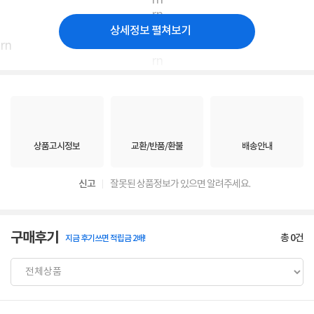
rn
rn
rn rn rn rn rn
상세정보 펼쳐보기
rn
rn
상품고시정보
교환/반품/환불
배송안내
신고
잘못된 상품정보가 있으면 알려주세요.
구매후기
총
0
건
지금 후기쓰면 적립금 2배!