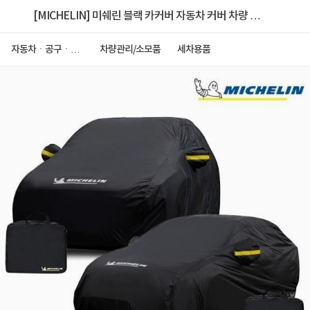
[MICHELIN] 미쉐린 블랙 카커버 자동차 커버 차량 바
디 덮개 미쉐린 카커버 S2 (PU블랙)
자동차ㆍ공구ㆍ안
차량관리/소모품
세차용품
전