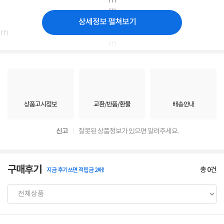
rn
rn
rn rn rn rn rn
상세정보 펼쳐보기
rn
rn
상품고시정보
교환/반품/환불
배송안내
신고
잘못된 상품정보가 있으면 알려주세요.
구매후기
총
0
건
지금 후기쓰면 적립금 2배!