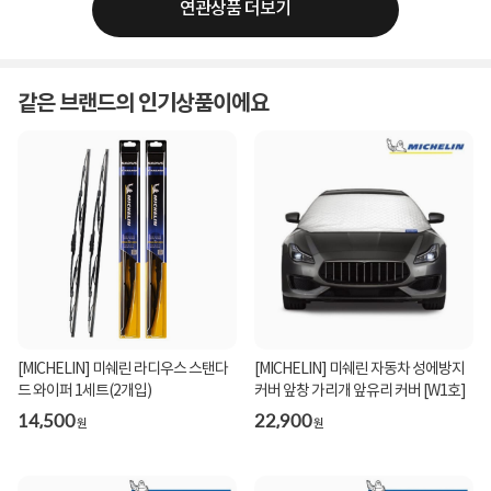
연관상품 더보기
같은 브랜드의 인기상품이에요
[MICHELIN] 미쉐린 라디우스 스탠다
[MICHELIN] 미쉐린 자동차 성에방지
드 와이퍼 1세트(2개입)
커버 앞창 가리개 앞유리 커버 [W1호]
14,500
22,900
원
원