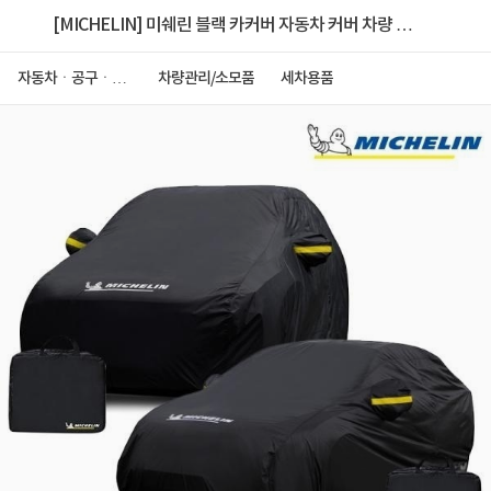
[MICHELIN] 미쉐린 블랙 카커버 자동차 커버 차량 바
디 덮개 미쉐린 카커버 P4 (PU블랙)
자동차ㆍ공구ㆍ안
차량관리/소모품
세차용품
전