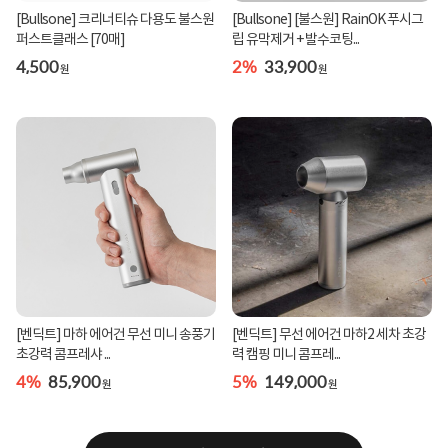
[Bullsone] 크리너티슈 다용도 불스원
[Bullsone] [불스원] RainOK 푸시그
퍼스트클래스 [70매]
립 유막제거 + 발수코팅...
4,500
2%
33,900
원
원
[벤딕트] 마하 에어건 무선 미니 송풍기
[벤딕트] 무선 에어건 마하2 세차 초강
초강력 콤프레샤 ...
력 캠핑 미니 콤프레...
4%
85,900
5%
149,000
원
원