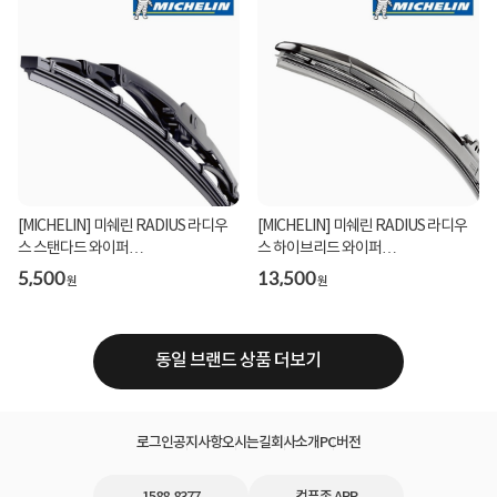
[MICHELIN] 미쉐린 RADIUS 라디우
[MICHELIN] 미쉐린 RADIUS 라디우
스 스탠다드 와이퍼
스 하이브리드 와이퍼
[35.56cm(350mm)]
[40.64cm(400mm)]
5,500
13,500
원
원
동일 브랜드 상품 더보기
로그인
공지사항
오시는길
회사소개
PC버전