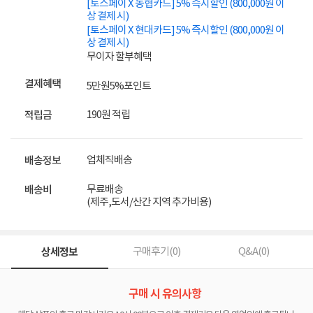
[토스페이 X 농협카드] 5% 즉시할인 (800,000원 이
상 결제 시)
[토스페이 X 현대카드] 5% 즉시할인 (800,000원 이
상 결제 시)
무이자 할부혜택
결제혜택
5만원
5%
포인트
190원 적립
적립금
업체직배송
배송정보
무료배송
배송비
(제주,도서/산간 지역 추가비용)
상세정보
구매후기(
0
)
Q&A(
0
)
구매 시 유의사항