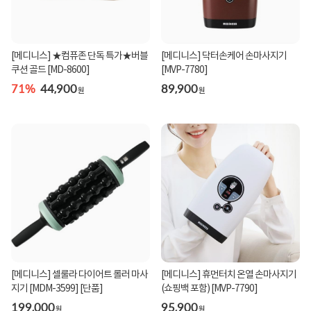
[메디니스] ★컴퓨존 단독 특가★버블
[메디니스] 닥터손케어 손마사지기
쿠션 골드 [MD-8600]
[MVP-7780]
71%
44,900
89,900
원
원
[메디니스] 셀룰라 다이어트 롤러 마사
[메디니스] 휴먼터치 온열 손마사지기
지기 [MDM-3599] [단품]
(쇼핑백 포함) [MVP-7790]
199,000
95,900
원
원