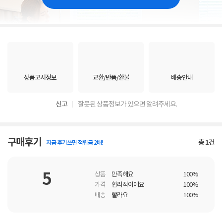
상품고시정보
교환/반품/환불
배송안내
신고
잘못된 상품정보가 있으면 알려주세요.
구매후기
총
1
건
지금 후기쓰면 적립금 2배!
5
상품
만족해요
100%
가격
합리적이에요
100%
배송
빨라요
100%