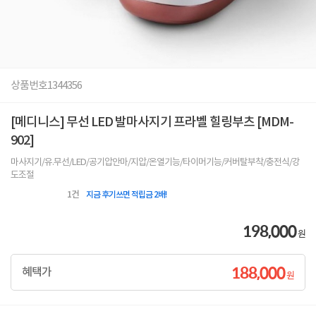
상품번호
1344356
[메디니스] 무선 LED 발마사지기 프라벨 힐링부츠 [MDM-
902]
마사지기/유.무선/LED/공기압안마/지압/온열기능/타이머기능/커버탈부착/충전식/강
도조절
1
건
지금 후기쓰면 적립금 2배!
198,000
원
188,000
혜택가
원