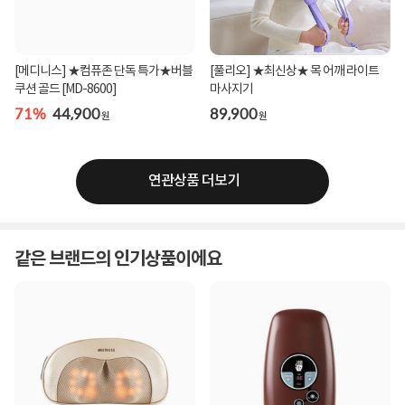
[메디니스] ★컴퓨존 단독 특가★버블
[풀리오] ★최신상★ 목 어깨 라이트
쿠션 골드 [MD-8600]
마사지기
71%
44,900
89,900
원
원
연관상품 더보기
같은 브랜드의 인기상품이에요