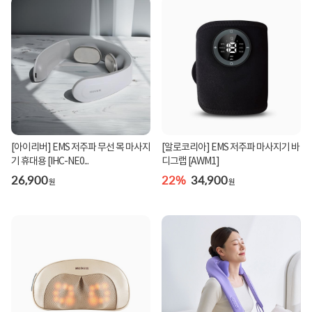
[아이리버] EMS 저주파 무선 목 마사지
[알로코리아] EMS 저주파 마사지기 바
기 휴대용 [IHC-NE0...
디그랩 [AWM1]
26,900
22%
34,900
원
원