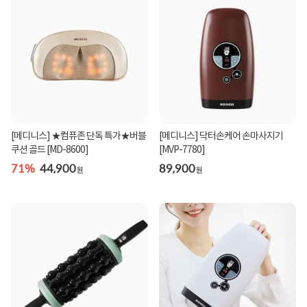
[메디니스] ★컴퓨존 단독 특가★버블
[메디니스] 닥터손케어 손마사지기
쿠션 골드 [MD-8600]
[MVP-7780]
71%
44,900
89,900
원
원