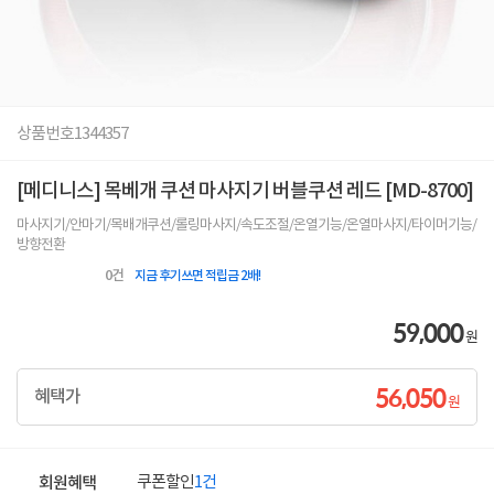
상품번호
1344357
[메디니스] 목베개 쿠션 마사지기 버블쿠션 레드 [MD-8700]
마사지기/안마기/목배개쿠션/롤링마사지/속도조절/온열기능/온열마사지/타이머기능/
방향전환
0
건
지금 후기쓰면 적립금 2배!
59,000
원
56,050
혜택가
원
쿠폰할인
1건
회원혜택