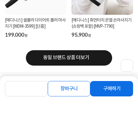
[메디니스] 셀룰라 다이어트 롤러 마사
[메디니스] 휴먼터치 온열 손마사지기
지기 [MDM-3599] [단품]
(쇼핑백 포함) [MVP-7790]
199,000
95,900
원
원
동일 브랜드 상품 더보기
로그인
공지사항
오시는길
회사소개
PC버전
장바구니
구매하기
1588-8377
컴퓨존 APP
(주)컴퓨존 사업자 정보
이용약관
개인정보처리방침
청소년보호정책
사업자확인