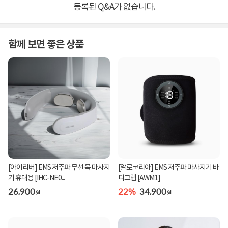
등록된 Q&A가 없습니다.
함께 보면 좋은 상품
[아이리버] EMS 저주파 무선 목 마사지
[알로코리아] EMS 저주파 마사지기 바
기 휴대용 [IHC-NE0...
디그랩 [AWM1]
26,900
22%
34,900
원
원