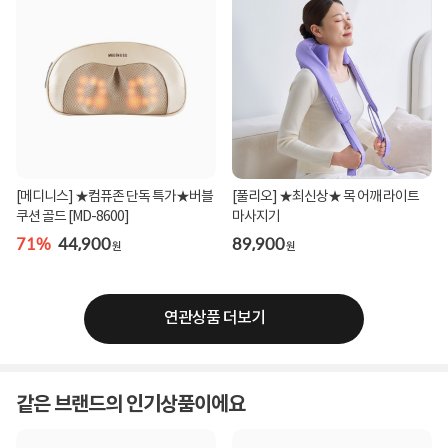
[메디니스] ★컴퓨존 단독 특가★버블
[풀리오] ★최신상★ 목 어깨 라이트
쿠션 골드 [MD-8600]
마사지기
71%
44,900
89,900
원
원
연관상품 더보기
같은 브랜드의 인기상품이에요