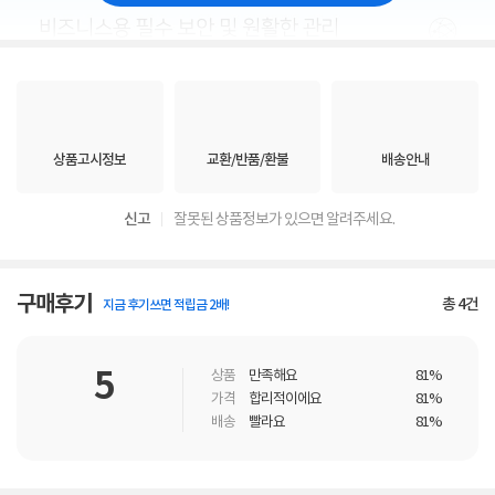
상품고시정보
교환/반품/환불
배송안내
신고
잘못된 상품정보가 있으면 알려주세요.
구매후기
총
4
건
지금 후기쓰면 적립금 2배!
5
상품
만족해요
81%
가격
합리적이에요
81%
배송
빨라요
81%