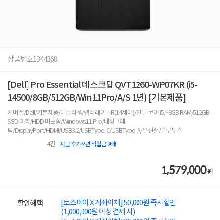
상품번호
1344368
[Dell] Pro Essential 데스크탑 QVT1260-WP07KR (i5-
14500/8GB/512GB/Win11Pro/A/S 1년) [기본제품]
커머셜/Dell/기본제품/미들타워/랩터레이크R(14세대)/인텔 코어 i5/~8GB RAM/512GB
SSD 이하/HDD 미포함/Windows11 Pro/내장그래
픽/DisplayPort/HDMI/USB3.2/USBType-C/USBType-A/무선랜/블루투스
4
건
지금 후기쓰면 적립금 2배!
1,579,000
원
[토스페이 X 계좌이체] 50,000원 즉시할인
할인혜택
(1,000,000원 이상 결제 시)