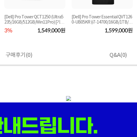
[Dell] Pro Tower QCT1250 (Ultra5
[Dell] Pro Tower Essential QVT126
235/16GB/512GB/Win11Pro) [기본
0-UB05KR (i7-14700/16GB/1TB/U
buntu/A/S1년) [기...
제품] ▶한정 수...
3%
1,549,000원
1,599,000원
구매후기(
0
)
Q&A(
0
)