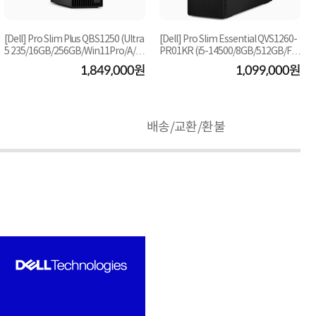
[Dell] Pro Slim Plus QBS1250 (Ultra
[Dell] Pro Slim Essential QVS1260-
5 235/16GB/256GB/Win11Pro/A/S
PR01KR (i5-14500/8GB/512GB/FD)
2년) [8GB RAM ...
[기본제품]
1,849,000원
1,099,000원
배송/교환/환불