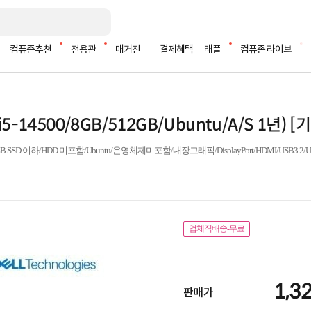
컴퓨존추천
전용관
매거진
결제혜택
래플
컴퓨존 라이브
R (i5-14500/8GB/512GB/Ubuntu/A/S 1년) 
D 이하/HDD 미포함/Ubuntu/운영체제미포함/내장그래픽/DisplayPort/HDMI/USB3.2/USB
업체직배송-무료
1,3
판매가