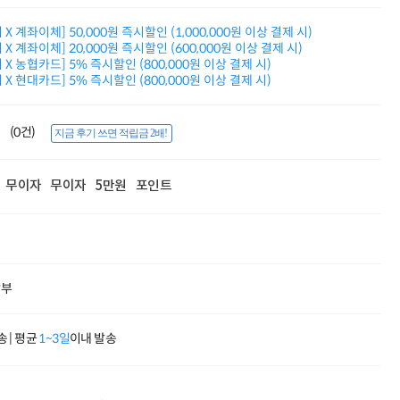
적립금 3% 페이백
시스코 스위칭허브
X 계좌이체] 50,000원 즉시할인 (1,000,000원 이상 결제 시)
X 계좌이체] 20,000원 즉시할인 (600,000원 이상 결제 시)
누적 금액 별
X 농협카드] 5% 즉시할인 (800,000원 이상 결제 시)
적립금 페이백!
X 현대카드] 5% 즉시할인 (800,000원 이상 결제 시)
Dell 구매왕
상품권 30만원
삼성모니터 여름맞이
(0건)
지금 후기 쓰면 적립금 2배!
특별 할인 이벤트
한단계 더 진화한
HAF II 500
무이자
무이자
5만원
포인트
AI 업무환경 완성
HP 워크스테이션
여름맞이 사은품
HP 프로데스크 4
모든 것을 하나로
HP올인원 단독특가
할부
네트워크 자재
혜택 PACK
Dell 구매 찬스
 | 평균
1~3일
이내 발송
프로 에센셜