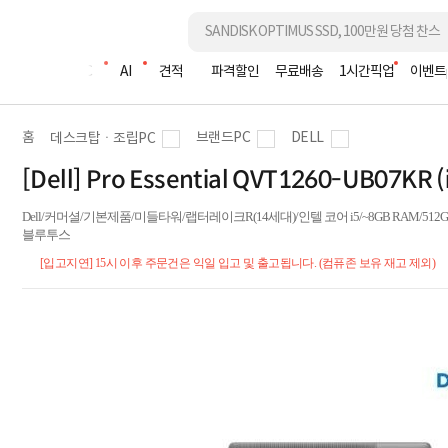
조립PC
AI
견적
파격할인
무료배송
1시간픽업
이벤트
홈
브랜드PC
DELL
데스크탑ㆍ조립PC
[Dell] Pro Essential QVT1260-UB07K
Dell/커머셜/기본제품/미들타워/랩터레이크R(14세대)/인텔 코어 i5/~8GB RAM/512GB SS
블루투스
[입고지연] 15시 이후 주문건은 익일 입고 및 출고됩니다. (컴퓨존 보유 재고 제외)