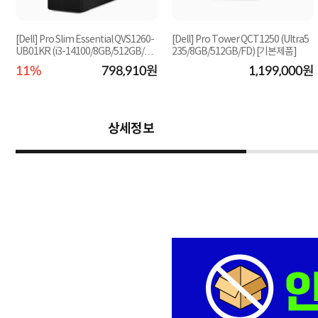
3
[Dell] Pro Slim Essential QVS1260-
[Dell] Pro Tower QCT1250 (Ultra5
UB01KR (i3-14100/8GB/512GB/Ub
235/8GB/512GB/FD) [기본제품]
untu) [기본제품]...
원
11%
798,910원
1,199,000원
상세정보