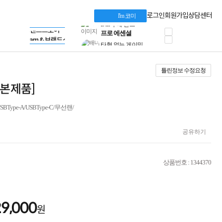
혜택 PACK
Dell 구매 찬스
Apple 기업전용관
로그인
회원가입
상담센터
I'm 코미
프로 에센셜
HP 브랜드스토어
타협 없는 게이밍
LG gram & 브랜드스토어
공식
HP OMEN
Microsoft 브랜드스토어
로지텍
AMD 브랜드스토어
정품 캠페인
Intel 브랜드스토어
틀린정보 수정요청
삼성 키보드&마우스
RAZER 브랜드스토어
10% 쿠폰 할인
Apple 기업전용관
[기본제품]
케이블메이트 3분기
케이블 전설이 되다
Type-A/USBType-C/무선랜/
야식까지 책임진다!
승리를 부르는 오멘
ASUS ROG
공유하기
20주년 한정판
AMD로 시작하는
스마트 오피스환경
상품번호 : 1344370
AI비즈니스 노트북
HP엘리트북/프로북
비즈니스 강자
HP 프로북 4
29,000
원
리뷰 Npay 증정
MSI 공유기