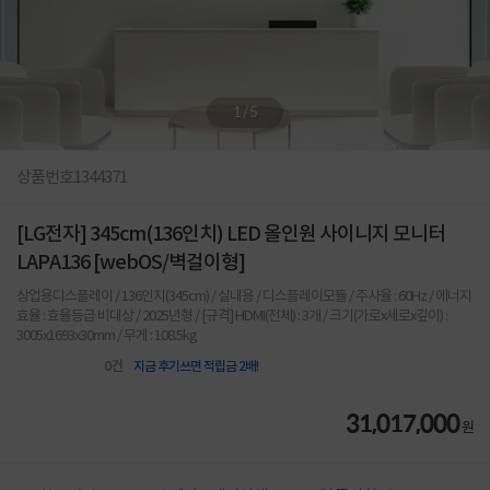
1
/
5
상품번호
1344371
[LG전자] 345cm(136인치) LED 올인원 사이니지 모니터
LAPA136 [webOS/벽걸이형]
상업용디스플레이 / 136인치(345cm) / 실내용 / 디스플레이모듈 / 주사율 : 60Hz / 에너지
효율 : 효율등급 비대상 / 2025년형 / [규격] HDMI(전체) : 3개 / 크기(가로x세로x깊이) :
3005x1693x30mm / 무게 : 108.5kg
0
건
지금 후기쓰면 적립금 2배!
31,017,000
원