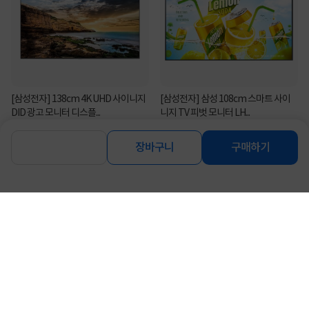
[삼성전자] 138cm 4K UHD 사이니지
[삼성전자] 삼성 108cm 스마트 사이
DID 광고 모니터 디스플...
니지 TV 피벗 모니터 LH...
31%
529,000
26%
506,000
원
원
장바구니
구매하기
연관상품 더보기
같은 브랜드의 인기상품이에요