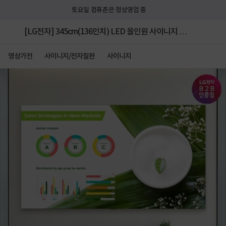
토요일 컴퓨존은 정상영업 중
[LG전자] 345cm(136인치) LED 올인원 사이니지 모
니터 LAPA136 [webOS/벽걸이형]
영상가전
사이니지/전자칠판
사이니지