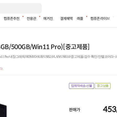
컴퓨존추천
전용관
매거진
결제혜택
래플
컴퓨존 라이브
8GB/500GB/Win11 Pro)[중고제품]
 Pro/내장그래픽/HDMI/D-SUB/USB2.0/LAN/USB3.0/중고제품/검수 확인/인텔코어i5/~16G
다.
업체직배송-선불
중고상품
453
판매가