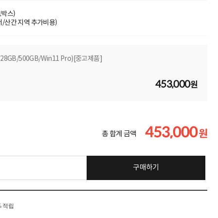
(1박스)
도서/산간 지역 추가비용)
/128GB/500GB/Win11 Pro)[중고제품]
453,000
원
453,000
원
총 합계 금액
구매하기
% 적립