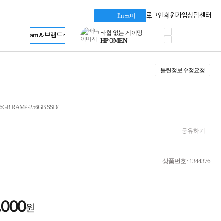
혜택 PACK
Dell 구매 찬스
Apple 기업전용관
로그인
회원가입
상담센터
I'm 코미
프로 에센셜
HP 브랜드스토어
타협 없는 게이밍
LG gram & 브랜드스토어
공식
HP OMEN
Microsoft 브랜드스토어
로지텍
AMD 브랜드스토어
정품 캠페인
Intel 브랜드스토어
틀린정보 수정요청
삼성 키보드&마우스
RAZER 브랜드스토어
10% 쿠폰 할인
Apple 기업전용관
케이블메이트 3분기
케이블 전설이 되다
B RAM/~256GB SSD/
야식까지 책임진다!
승리를 부르는 오멘
ASUS ROG
공유하기
20주년 한정판
AMD로 시작하는
스마트 오피스환경
상품번호 : 1344376
AI비즈니스 노트북
HP엘리트북/프로북
비즈니스 강자
HP 프로북 4
,000
원
리뷰 Npay 증정
MSI 공유기