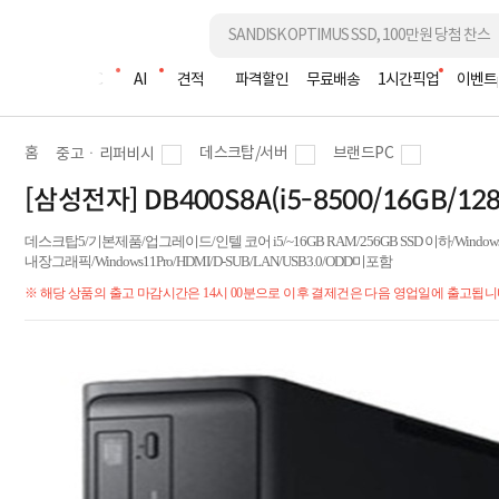
조립PC
AI
견적
파격할인
무료배송
1시간픽업
이벤트
홈
데스크탑/서버
브랜드PC
중고ㆍ리퍼비시
[삼성전자] DB400S8A(i5-8500/16GB/12
데스크탑5/기본제품/업그레이드/인텔 코어 i5/~16GB RAM/256GB SSD 이하/Windows11
내장그래픽/Windows11Pro/HDMI/D-SUB/LAN/USB3.0/ODD미포함
※ 해당 상품의 출고 마감시간은 14시 00분으로 이후 결제건은 다음 영업일에 출고됩니