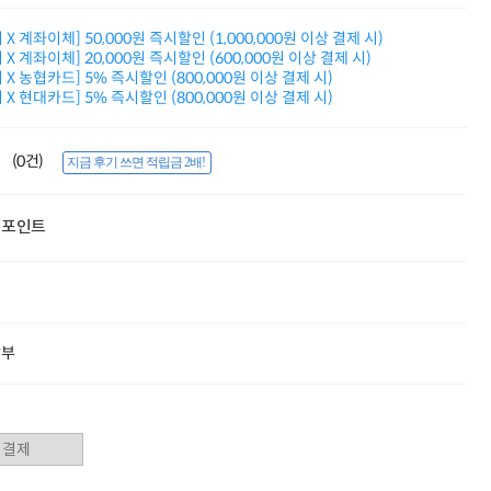
적립금 3% 페이백
시스코 스위칭허브
X 계좌이체] 50,000원 즉시할인 (1,000,000원 이상 결제 시)
X 계좌이체] 20,000원 즉시할인 (600,000원 이상 결제 시)
누적 금액 별
X 농협카드] 5% 즉시할인 (800,000원 이상 결제 시)
적립금 페이백!
X 현대카드] 5% 즉시할인 (800,000원 이상 결제 시)
Dell 구매왕
상품권 30만원
삼성모니터 여름맞이
(0건)
지금 후기 쓰면 적립금 2배!
특별 할인 이벤트
한단계 더 진화한
HAF II 500
포인트
AI 업무환경 완성
HP 워크스테이션
여름맞이 사은품
HP 프로데스크 4
모든 것을 하나로
HP올인원 단독특가
할부
네트워크 자재
혜택 PACK
Dell 구매 찬스
프로 에센셜