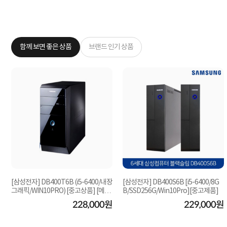
함께 보면 좋은 상품
브랜드 인기 상품
[삼성전자] DB400T6B (i5-6400/내장
[삼성전자] DB400S6B [i5-6400/8G
그래픽/WIN10PRO) [중고상품] [메모
B/SSD256G/Win10Pro][중고제품]
리8G/삼성SSD2...
원
228,000원
229,000원