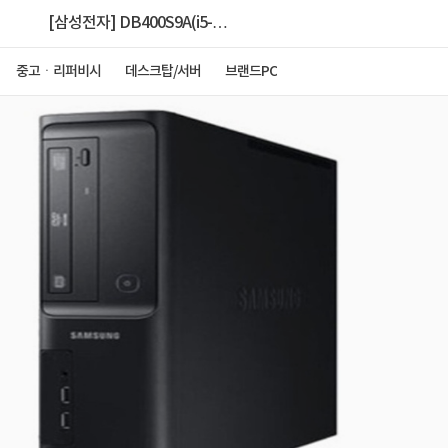
[삼성전자] DB400S9A(i5-
9500/16GB/128GB/500GB/Win11 Pro)[중고제품]
중고ㆍ리퍼비시
데스크탑/서버
브랜드PC