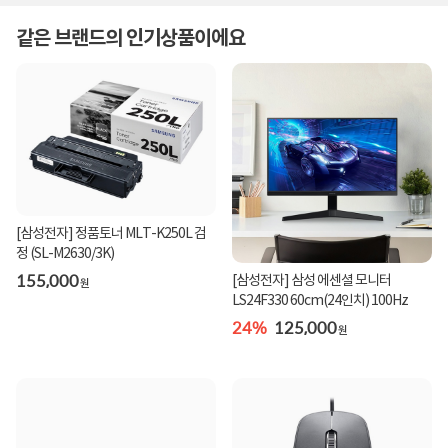
같은 브랜드의 인기상품이에요
[삼성전자] 정품토너 MLT-K250L 검
정 (SL-M2630/3K)
155,000
[삼성전자] 삼성 에센셜 모니터
원
LS24F330 60cm(24인치) 100Hz
24%
125,000
원