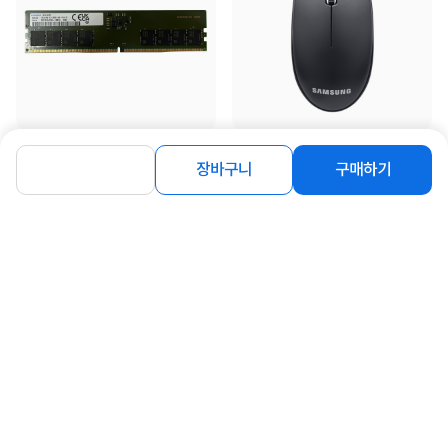
[삼성전자] 삼성 DDR5 PC5-44800
[삼성전자] 유선 광마우스, SPA-
[16GB] (5600)
JMA1PU [블랙/USB]
장바구니
구매하기
395,000
9,900
원
원
동일 브랜드 상품 더보기
로그인
공지사항
오시는길
회사소개
PC버전
1588-8377
컴퓨존 APP
(주)컴퓨존 사업자 정보