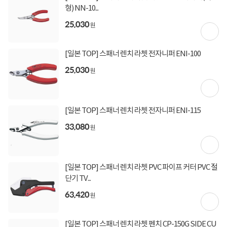
토요일 정상운영
형) NN-10...
25,030
원
상세정보를
확대
해서 볼 수 있습니다.
상담, 주문, 배송, 방문수령, A/S 정상 운영
토요일 출발 상품 지금 담으면 오늘 출발합니다!
[일본 TOP] 스패너 렌치 라쳇 전자니퍼 ENI-100
25,030
주말 단 2일간 한정수량으로 열리는
원
특가PC 타임딜도 만나보세요
[일본 TOP] 스패너 렌치 라쳇 전자니퍼 ENI-115
토요일 영업 안내
33,080
원
주말 특가PC 타임딜 바로가기
[일본 TOP] 스패너 렌치 라쳇 PVC 파이프 커터 PVC 절
오늘 그만 보기
단기 TV...
63,420
원
[일본 TOP] 스패너 렌치 라쳇 펜치 CP-150G SIDE CU