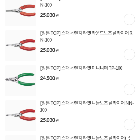
[토스페이 X 계좌이체] 20,000원 즉시할인
N-100
(600,000원 이상 결제 시)
25,030
[토스페이 X 농협카드] 5% 즉시할인 (800,000원 이
원
상 결제 시)
[토스페이 X 현대카드] 5% 즉시할인 (800,000원 이
상 결제 시)
[일본 TOP] 스패너 렌치 라쳇 라운드노즈 플라이어 R
무이자 할부혜택
N-100
25,030
결제혜택
5만원
5%
포인트
원
80원 적립
적립금
[일본 TOP] 스패너 렌치 라쳇 미니니퍼 TP-100
24,500
12월 31일
입고일
원
특가운송
배송정보
[일본 TOP] 스패너 렌치 라쳇 니들노즈 플라이어 NN-
100
4,000원 (1박스)
배송비
(제주,도서/산간 지역 추가비용)
25,030
원
상세정보
구매후기(
2
)
Q&A(
0
)
[일본 TOP] 스패너 렌치 라쳇 니들노즈 플라이어(곡