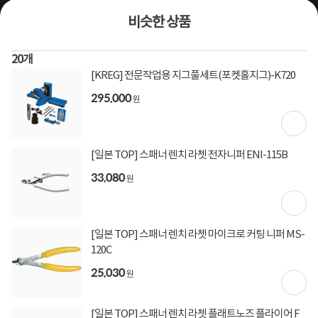
비슷한 상품
20
개
[KREG] 전문작업용 지그풀세트(포켓홀지그)-K720
295,000
원
상품번호
1344385
[마운트존] 전문작업용 박스테이프 포장테이프 중포장용
[일본 TOP] 스패너 렌치 라쳇 전자니퍼 ENI-115B
65mic두께 50개 1box-HeaBTape1
33,080
원
접착제/테이프/가스켓
2
건
지금 후기쓰면 적립금 2배!
[일본 TOP] 스패너 렌치 라쳇 마이크로 커팅 니퍼 MS-
39,000
원
120C
25,030
원
[토스페이 X 계좌이체] 50,000원 즉시할인
할인혜택
(1,000,000원 이상 결제 시)
[일본 TOP] 스패너 렌치 라쳇 플래트노즈 플라이어 F