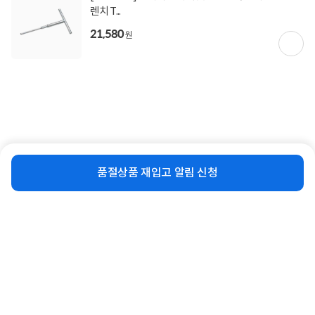
렌치 T...
21,580
원
상품고시정보
교환/반품/환불
배송안내
비슷한 상품
신고
잘못된 상품정보가 있으면 알려주세요.
비슷한 상품
재입고 알림 신청
구매후기
총
2
건
지금 후기쓰면 적립금 2배!
품절상품 재입고 알림 신청
5
상품
만족해요
100%
가격
합리적이에요
100%
배송
빨라요
100%
한달 사용기