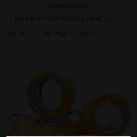
토요일 컴퓨존은 정상영업 중
[마운트존] 전문작업용 박스테이프 포장테이프 중포장
용 65mic두께 50개 1box-HeaBTape1
자동차ㆍ공구ㆍ안
수공구/작업공구
작업공구
전