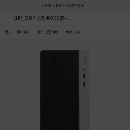
토요일 컴퓨존은 정상영업 중
[HP] 프로데스크 400 G6 (i5-
9400F/8GB/SSD256GB/GT7시리즈/WIN11PRO)
중고ㆍ리퍼비시
데스크탑/서버
브랜드PC
[중고제품] [16G/SSD256GB/GT7시리
즈/WIN11PRO]