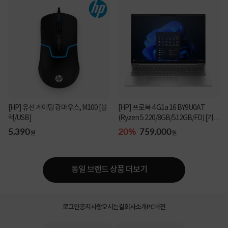
[HP] 유선 게이밍 광마우스, M100 [블
[HP] 프로북 4 G1a 16 BY9U0AT
랙/USB]
(Ryzen 5 220/8GB/512GB/FD) [기본
제품]★컴퓨존 단독...
5,390
20%
759,000
원
원
동일 브랜드 상품 더보기
로그인
공지사항
오시는길
회사소개
PC버전