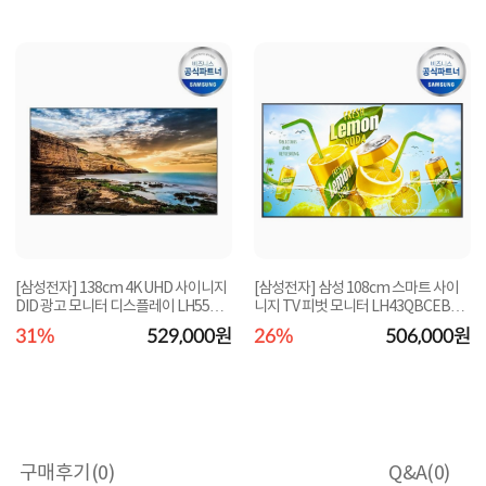
[삼성전자] 138cm 4K UHD 사이니지
[삼성전자] 삼성 108cm 스마트 사이
DID 광고 모니터 디스플레이 LH55QE
니지 TV 피벗 모니터 LH43QBCEBGC
TELGCXKR 본체
XKR [본체]
31%
529,000원
26%
506,000원
구매후기(
0
)
Q&A(
0
)