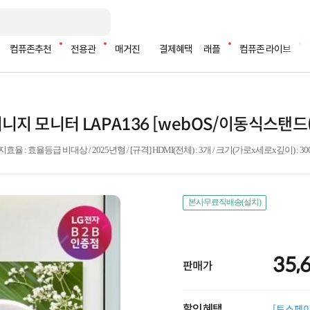
컴퓨존추천
전용관
매거진
결제혜택
래플
컴퓨존 라이브
사이니지 모니터 LAPA136 [webOS/이동식스탠
: 효율등급 비대상 / 2025년형 / [규격] HDMI(전체) : 3개 / 크기(가로x세로x깊이) : 3005x16
본사무료직배송(설치)
35,
판매가
할인혜택
[토스페이 