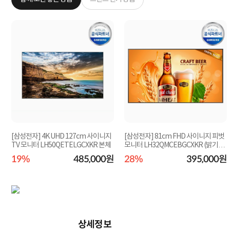
[삼성전자] 4K UHD 127cm 사이니지
[삼성전자] 81cm FHD 사이니지 피벗
TV 모니터 LH50QETELGCXKR 본체
모니터 LH32QMCEBGCXKR (밝기40
0nit) 본체
원
19%
485,000원
28%
395,000원
상세정보