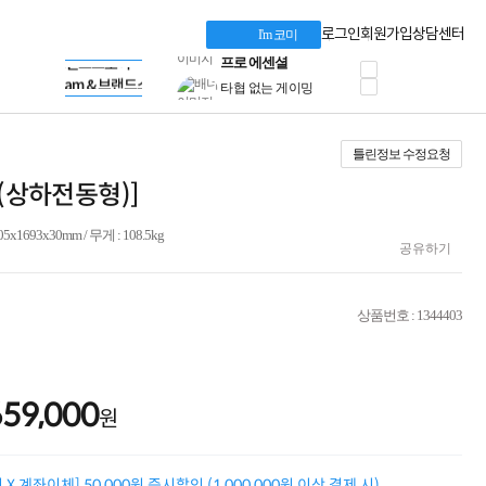
혜택 PACK
Dell 구매 찬스
Apple 기업전용관
로그인
회원가입
상담센터
I'm 코미
프로 에센셜
HP 브랜드스토어
타협 없는 게이밍
LG gram & 브랜드스토어
공식
HP OMEN
Microsoft 브랜드스토어
로지텍
AMD 브랜드스토어
정품 캠페인
Intel 브랜드스토어
틀린정보 수정요청
삼성 키보드&마우스
RAZER 브랜드스토어
10% 쿠폰 할인
Apple 기업전용관
드(상하전동형)]
케이블메이트 3분기
케이블 전설이 되다
93x30mm / 무게 : 108.5kg
야식까지 책임진다!
공유하기
승리를 부르는 오멘
ASUS ROG
20주년 한정판
상품번호 : 1344403
AMD로 시작하는
스마트 오피스환경
AI비즈니스 노트북
HP엘리트북/프로북
659,000
비즈니스 강자
원
HP 프로북 4
리뷰 Npay 증정
MSI 공유기
X 계좌이체] 50,000원 즉시할인 (1,000,000원 이상 결제 시)