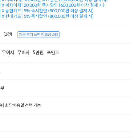
적립금 3% 페이백
X 계좌이체] 20,000원 즉시할인 (600,000원 이상 결제 시)
시스코 스위칭허브
X 농협카드] 5% 즉시할인 (800,000원 이상 결제 시)
X 현대카드] 5% 즉시할인 (800,000원 이상 결제 시)
누적 금액 별
적립금 페이백!
Dell 구매왕
(0건)
상품권 30만원
지금 후기 쓰면 적립금 2배!
삼성모니터 여름맞이
특별 할인 이벤트
무이자
무이자
5만원
포인트
한단계 더 진화한
HAF II 500
AI 업무환경 완성
원
HP 워크스테이션
여름맞이 사은품
HP 프로데스크 4
할부
모든 것을 하나로
HP올인원 단독특가
네트워크 자재
 |
희망배송일 선택 가능
혜택 PACK
Dell 구매 찬스
프로 에센셜