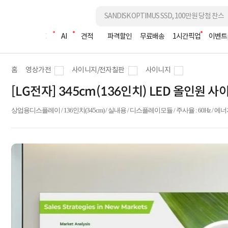
조립PC
AI
견적
파격할인
무료배송
1시간픽업
이벤트
홈
영상가전
사이니지/전자칠판
사이니지
[LG전자] 345cm(136인치) LED 올인원 
상업용디스플레이 / 136인치(345cm) / 실내용 / 디스플레이모듈 / 주사율 : 60Hz / 에너지효율 