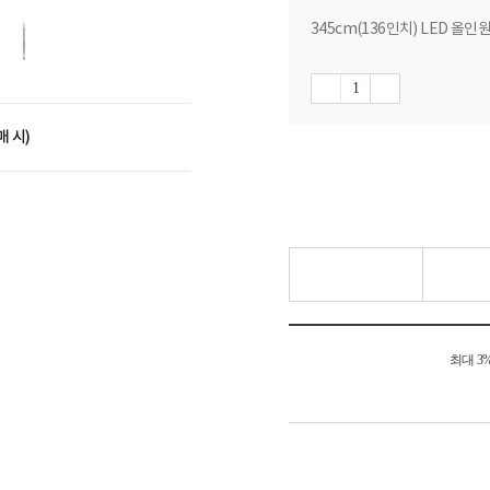
345cm(136인치) LED 올인
매 시)
최대 3