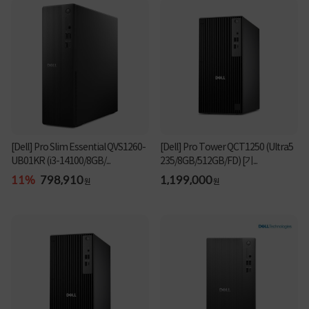
[Dell] Pro Slim Essential QVS1260-
[Dell] Pro Tower QCT1250 (Ultra5
UB01KR (i3-14100/8GB/...
235/8GB/512GB/FD) [기...
11%
798,910
1,199,000
원
원