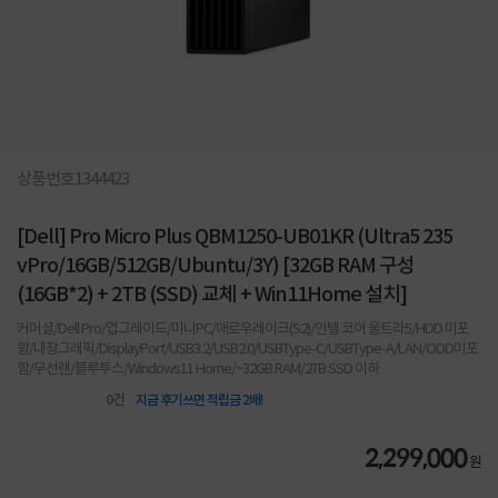
상품번호
1344423
[Dell] Pro Micro Plus QBM1250-UB01KR (Ultra5 235
vPro/16GB/512GB/Ubuntu/3Y) [32GB RAM 구성
(16GB*2) + 2TB (SSD) 교체 + Win11Home 설치]
커머셜/Dell Pro/업그레이드/미니PC/애로우레이크(S2)/인텔 코어 울트라5/HDD 미포
함/내장그래픽/DisplayPort/USB3.2/USB2.0/USBType-C/USBType-A/LAN/ODD미포
함/무선랜/블루투스/Windows11 Home/~32GB RAM/2TB SSD 이하
0
건
지금 후기쓰면 적립금 2배!
2,299,000
원