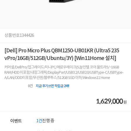
상품번호
1344426
[Dell] Pro Micro Plus QBM1250-UB01KR (Ultra5 235
vPro/16GB/512GB/Ubuntu/3Y) [Win11Home 설치]
커머셜/Dell Pro/업그레이드/미니PC/애로우레이크(S2)/인텔 코어 울트라5/~16GB
RAM/HDD 미포함/내장그래픽/DisplayPort/USB3.2/USB2.0/USBType-C/USBType-
A/LAN/ODD미포함/무선랜/블루투스/512GB SSD 이하/Windows11 Home
0
건
지금 후기쓰면 적립금 2배!
1,629,000
원
1건
진행 중
이벤트