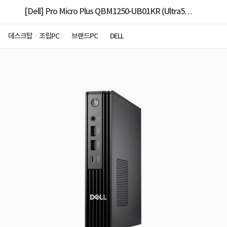
[Dell] Pro Micro Plus QBM1250-UB01KR (Ultra5
235 vPro/16GB/512GB/Ubuntu/3Y) [Win11Home
데스크탑ㆍ조립PC
브랜드PC
DELL
설치]