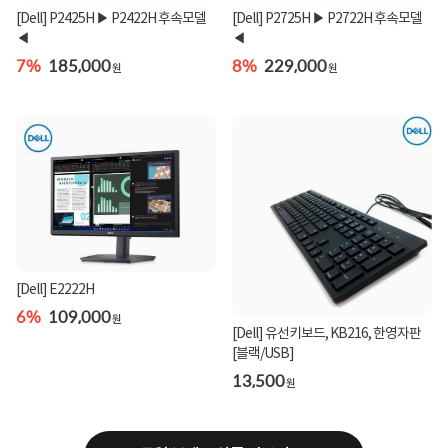
[Dell] P2425H ▶ P2422H 후속모델
[Dell] P2725H ▶ P2722H 후속모델
◀
◀
7%
185,000
8%
229,000
원
원
[Dell] E2222H
6%
109,000
원
[Dell] 유선키보드, KB216, 한영자판
[블랙/USB]
13,500
원