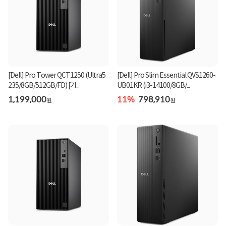
[Dell] Pro Tower QCT1250 (Ultra5
[Dell] Pro Slim Essential QVS1260-
235/8GB/512GB/FD) [기...
UB01KR (i3-14100/8GB/...
1,199,000
11%
798,910
원
원