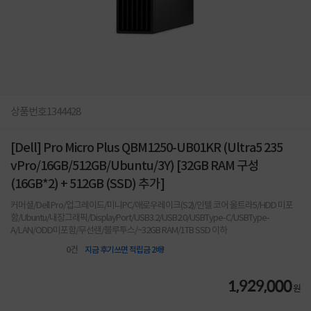
상품번호
1344428
[Dell] Pro Micro Plus QBM1250-UB01KR (Ultra5 235
vPro/16GB/512GB/Ubuntu/3Y) [32GB RAM 구성
(16GB*2) + 512GB (SSD) 추가]
커머셜/Dell Pro/업그레이드/미니PC/애로우레이크(S2)/인텔 코어 울트라5/HDD 미포
함/Ubuntu/내장그래픽/DisplayPort/USB3.2/USB2.0/USBType-C/USBType-
A/LAN/ODD미포함/무선랜/블루투스/~32GB RAM/1TB SSD 이하
0
건
지금 후기쓰면 적립금 2배!
1,929,000
원