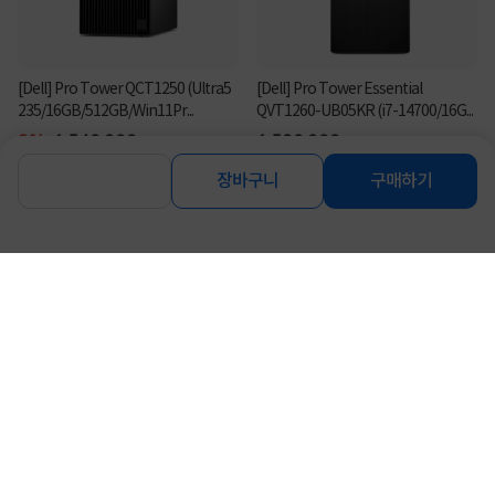
[Dell] Pro Tower QCT1250 (Ultra5
[Dell] Pro Tower Essential
235/16GB/512GB/Win11Pr...
QVT1260-UB05KR (i7-14700/16G...
3%
1,549,000
1,599,000
원
원
장바구니
구매하기
연관상품 더보기
같은 브랜드의 인기상품이에요