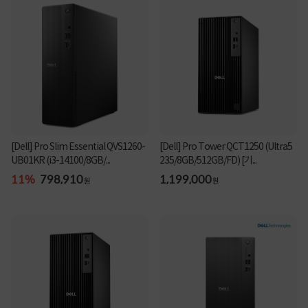
[Dell] Pro Slim Essential QVS1260-
[Dell] Pro Tower QCT1250 (Ultra5
UB01KR (i3-14100/8GB/...
235/8GB/512GB/FD) [기...
11%
798,910
1,199,000
원
원