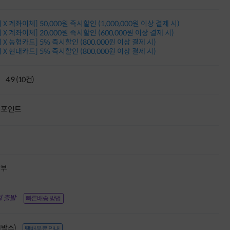
한단계 더 진화한
HAF II 500
X 계좌이체] 50,000원 즉시할인 (1,000,000원 이상 결제 시)
AI 업무환경 완성
X 계좌이체] 20,000원 즉시할인 (600,000원 이상 결제 시)
HP 워크스테이션
X 농협카드] 5% 즉시할인 (800,000원 이상 결제 시)
여름맞이 사은품
X 현대카드] 5% 즉시할인 (800,000원 이상 결제 시)
HP 프로데스크 4
모든 것을 하나로
HP올인원 단독특가
4.9 (10건)
네트워크 자재
혜택 PACK
포인트
Dell 구매 찬스
프로 에센셜
할부
 출발
빠른배송 방법
(1박스)
택배무료 안내