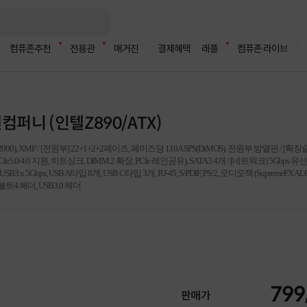
컴퓨존추천
전용관
매거진
결제혜택
래플
컴퓨존 라이브
텍앤컴퍼니 (인텔Z890/ATX)
72000), XMP / [전원부] 22+1+2+2페이즈, 페이즈당 110A SPS(DrMOS), 전원부 방열판 / [확장슬롯]
, PCIe5.0/4.0 지원, 히트싱크, DIMM.2 확장, PCIe 레인공유), SATA3 4개 / [네트워크] 5Gbps 유선랜 
B3.x 5Gbps, USB A타입 8개, USB C타입 3개, RJ-45, S/PDIF, PS/2, 오디오잭 (SupremeFX 
썬더볼트4 헤더, USB3.0 헤더
799
판매가