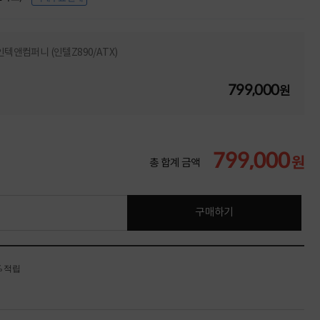
X 인텍앤컴퍼니 (인텔Z890/ATX)
799,000
원
799,000
원
총 합계 금액
구매하기
% 적립