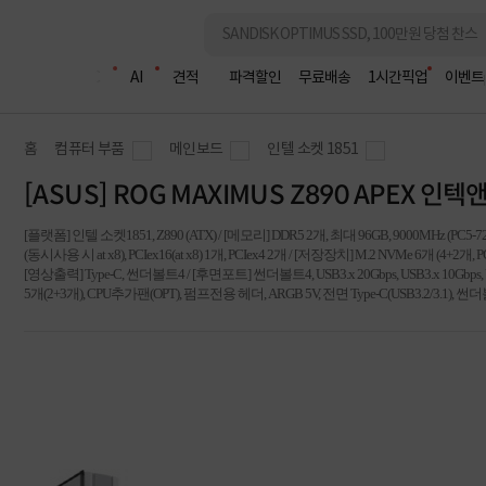
조립PC
AI
견적
파격할인
무료배송
1시간픽업
이벤트
홈
컴퓨터 부품
메인보드
인텔 소켓 1851
[ASUS] ROG MAXIMUS Z890 APEX 인
[플랫폼] 인텔 소켓1851, Z890 (ATX) / [메모리] DDR5 2개, 최대 96GB, 9000MHz (PC5-
(동시사용 시 at x8), PCIex16(at x8) 1개, PCIex4 2개 / [저장장치] M.2 NVMe 6개 (4+2개
[영상출력] Type-C, 썬더볼트4 / [후면포트] 썬더볼트4, USB3.x 20Gbps, USB3.x 10Gbps, US
5개(2+3개), CPU추가팬(OPT), 펌프전용 헤더, ARGB 5V, 전면 Type-C(USB3.2/3.1), 