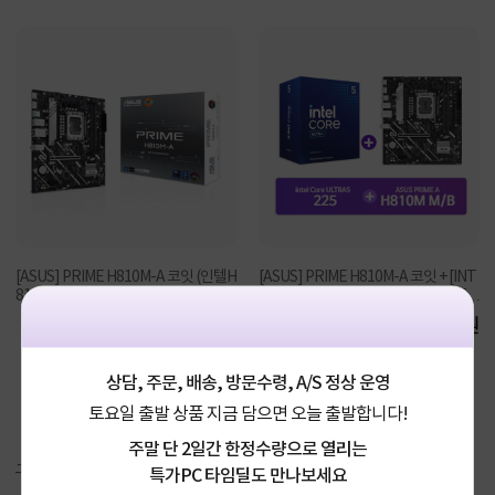
[ASUS] PRIME H810M-A 코잇 (인텔H
[ASUS] PRIME H810M-A 코잇 + [INT
810/M-ATX)
EL] Ultra5 프로세서 225 정품박스 [결
합할인]
124,620원
1%
423,100원
상담, 주문, 배송, 방문수령, A/S 정상 운영
토요일 출발 상품 지금 담으면 오늘 출발합니다!
주말 단 2일간 한정수량으로 열리는
구매후기(
10
)
Q&A(
0
)
특가PC 타임딜도 만나보세요