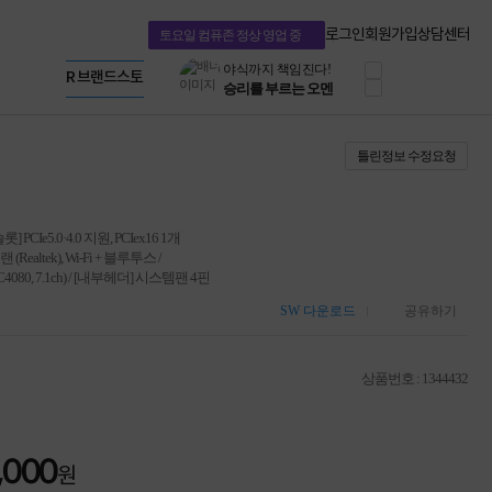
10% 쿠폰 할인
Microsoft 브랜드스토어
케이블메이트 3분기
AMD 브랜드스토어
로그인
회원가입
상담센터
토요일 컴퓨존 정상 영업 중
케이블 전설이 되다
Intel 브랜드스토어
야식까지 책임진다!
RAZER 브랜드스토어
공식
승리를 부르는 오멘
Apple 기업전용관
ASUS ROG
20주년 한정판
틀린정보 수정요청
AMD로 시작하는
스마트 오피스환경
AI비즈니스 노트북
HP엘리트북/프로북
 PCIe5.0·4.0 지원, PCIex16 1개
비즈니스 강자
(Realtek), Wi-Fi + 블루투스 /
HP 프로북 4
ALC4080, 7.1ch) / [내부헤더] 시스템팬 4핀
리뷰 Npay 증정
MSI 공유기
SW 다운로드
공유하기
적립금 3% 페이백
시스코 스위칭허브
누적 금액 별
상품번호 : 1344432
적립금 페이백!
Dell 구매왕
상품권 30만원
,000
삼성모니터 여름맞이
원
특별 할인 이벤트