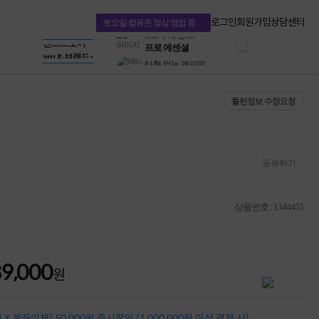
혜택 PACK
Dell 구매 찬스
Apple 기업전용관
로그인
회원가입
상담센터
토요일 컴퓨존 정상 영업 중
프로 에센셜
HP 브랜드스토어
타협 없는 게이밍
LG gram & 브랜드스토어
공식
HP OMEN
Microsoft 브랜드스토어
로지텍
AMD 브랜드스토어
정품 캠페인
Intel 브랜드스토어
틀린정보 수정요청
삼성 키보드&마우스
RAZER 브랜드스토어
10% 쿠폰 할인
Apple 기업전용관
케이블메이트 3분기
케이블 전설이 되다
야식까지 책임진다!
공유하기
승리를 부르는 오멘
ASUS ROG
20주년 한정판
상품번호 : 1344453
AMD로 시작하는
스마트 오피스환경
AI비즈니스 노트북
HP엘리트북/프로북
89,000
비즈니스 강자
원
HP 프로북 4
리뷰 Npay 증정
MSI 공유기
X 계좌이체] 50,000원 즉시할인 (1,000,000원 이상 결제 시)