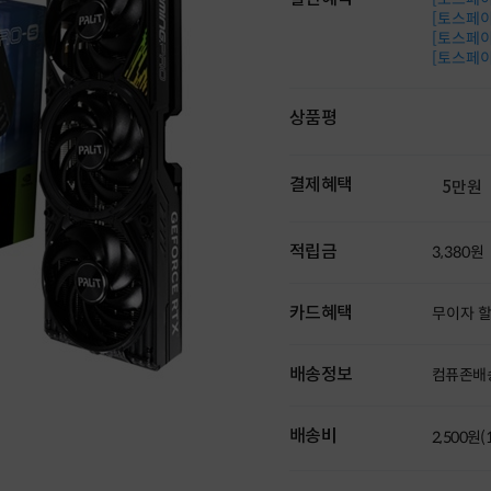
[토스페이 
[토스페이 
[토스페이 
상품평
결제혜택
5만원
적립금
3,380원
카드혜택
무이자 
배송정보
컴퓨존배
배송비
2,500원