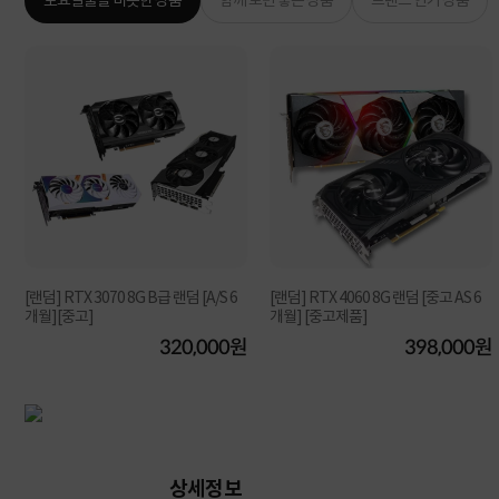
토요일출발 비슷한 상품
함께 보면 좋은 상품
브랜드 인기 상품
[랜덤] RTX 3070 8G B급 랜덤 [A/S 6
[랜덤] RTX 4060 8G 랜덤 [중고 AS 6
개월][중고]
개월] [중고제품]
원
320,000원
398,000원
상세정보