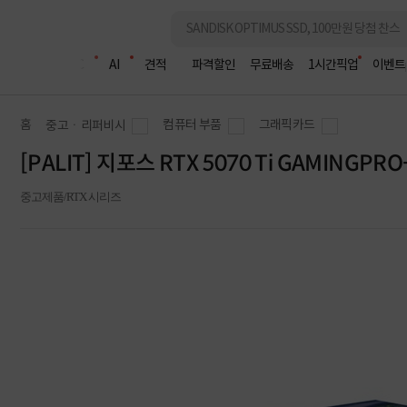
조립PC
AI
견적
파격할인
무료배송
1시간픽업
이벤트
홈
컴퓨터 부품
그래픽카드
중고ㆍ리퍼비시
[PALIT] 지포스 RTX 5070 Ti GAMINGPR
중고제품/RTX 시리즈