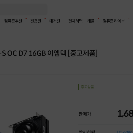
컴퓨존추천
전용관
매거진
결제혜택
래플
컴퓨존 라이브
O-S OC D7 16GB 이엠텍 [중고제품]
중고상품
1,6
판매가
할인혜택
[토스페이 