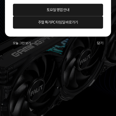
토요일 영업 안내
주말 특가PC 타임딜 바로가기
닫기
오늘 그만 보기