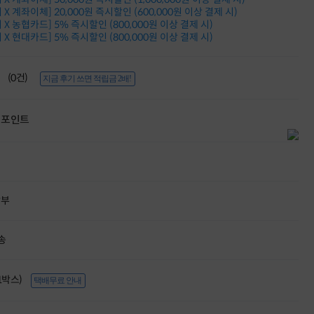
적립금 3% 페이백
X 계좌이체] 20,000원 즉시할인 (600,000원 이상 결제 시)
시스코 스위칭허브
X 농협카드] 5% 즉시할인 (800,000원 이상 결제 시)
X 현대카드] 5% 즉시할인 (800,000원 이상 결제 시)
누적 금액 별
적립금 페이백!
Dell 구매왕
(0건)
상품권 30만원
지금 후기 쓰면 적립금 2배!
삼성모니터 여름맞이
특별 할인 이벤트
포인트
한단계 더 진화한
HAF II 500
AI 업무환경 완성
HP 워크스테이션
여름맞이 사은품
HP 프로데스크 4
할부
모든 것을 하나로
HP올인원 단독특가
네트워크 자재
송
혜택 PACK
Dell 구매 찬스
프로 에센셜
(1박스)
택배무료 안내