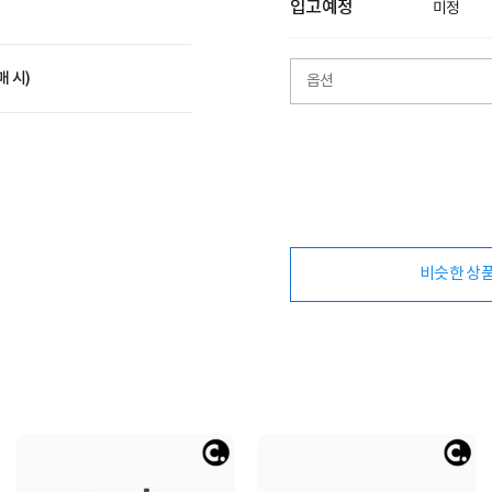
입고예정
미정
매 시)
옵션
비슷한 상