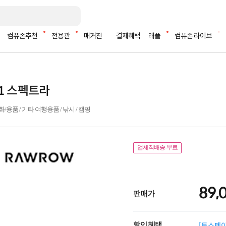
컴퓨존추천
전용관
매거진
결제혜택
래플
컴퓨존 라이브
21 스펙트라
품 / 기타 여행용품 / 낚시 / 캠핑
업체직배송-무료
89,
판매가
할인혜택
[토스페이 