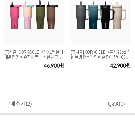
[콕시클] CORKCICLE 고컵 XL 텀블러
[콕시클] CORKCICLE 크루저 22oz 스
대용량 밀폐 손잡이 빨대 스텐 진공 보
텐 보냉 텀블러 밀폐 손잡이 빨대 650
온 보냉 89...
ml (색상선택...
46,900원
42,900원
구매후기(
2
)
Q&A(
0
)