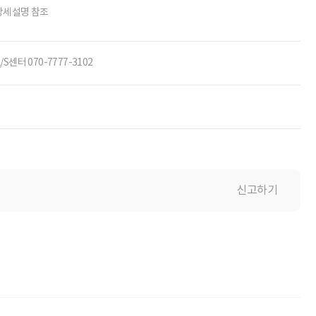
상세설명 참조
/S센터 070-7777-3102
신고하기