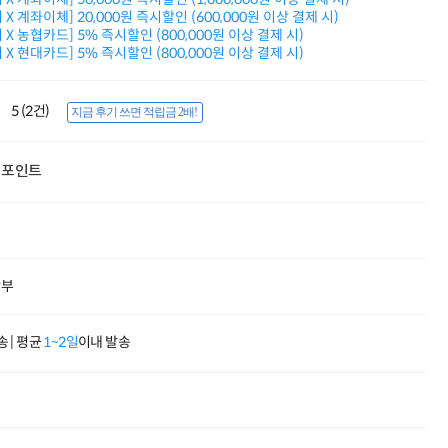
적립금 3% 페이백
X 계좌이체] 20,000원 즉시할인 (600,000원 이상 결제 시)
시스코 스위칭허브
X 농협카드] 5% 즉시할인 (800,000원 이상 결제 시)
X 현대카드] 5% 즉시할인 (800,000원 이상 결제 시)
누적 금액 별
적립금 페이백!
Dell 구매왕
5 (2건)
상품권 30만원
지금 후기 쓰면 적립금 2배!
삼성모니터 여름맞이
특별 할인 이벤트
포인트
한단계 더 진화한
HAF II 500
AI 업무환경 완성
HP 워크스테이션
여름맞이 사은품
HP 프로데스크 4
할부
모든 것을 하나로
HP올인원 단독특가
네트워크 자재
 | 평균
1~2일
이내 발송
혜택 PACK
Dell 구매 찬스
프로 에센셜