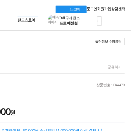
혜택 PACK
Dell 구매 찬스
Apple 기업전용관
로그인
회원가입
상담센터
I'm 코미
프로 에센셜
HP 브랜드스토어
타협 없는 게이밍
LG gram & 브랜드스토어
공식
HP OMEN
Microsoft 브랜드스토어
로지텍
AMD 브랜드스토어
정품 캠페인
Intel 브랜드스토어
틀린정보 수정요청
삼성 키보드&마우스
RAZER 브랜드스토어
10% 쿠폰 할인
Apple 기업전용관
케이블메이트 3분기
케이블 전설이 되다
야식까지 책임진다!
공유하기
승리를 부르는 오멘
ASUS ROG
20주년 한정판
상품번호 : 1344479
AMD로 시작하는
스마트 오피스환경
AI비즈니스 노트북
HP엘리트북/프로북
000
비즈니스 강자
원
HP 프로북 4
리뷰 Npay 증정
MSI 공유기
X 계좌이체] 50,000원 즉시할인 (1,000,000원 이상 결제 시)