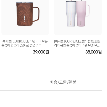
[콕시클] CORKCICLE 스텐 머그 보온
[콕시클] CORKCICLE 콜드컵 XL 텀블
손잡이 텀블러 650ml, 윌넛우드
러 대용량 손잡이 빨대 스텐 보냉 보온
890ml (색...
39,000원
38,000원
배송/교환/환불