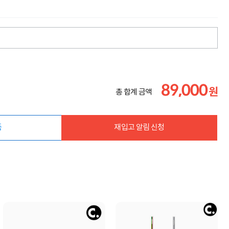
89,000
원
총 합계 금액
품
재입고 알림 신청