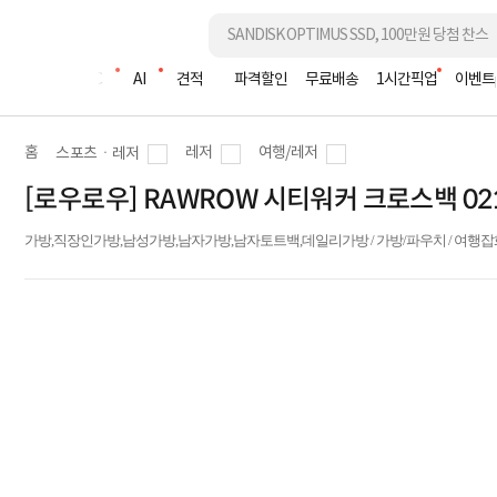
조립PC
AI
견적
파격할인
무료배송
1시간픽업
이벤트
홈
레저
여행/레저
스포츠ㆍ레저
[로우로우] RAWROW 시티워커 크로스백 0
가방,직장인가방,남성가방,남자가방,남자토트백,데일리가방 / 가방/파우치 / 여행잡화/용