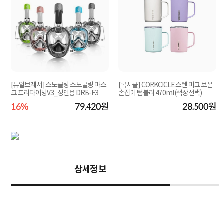
[듀얼브레서] 스노클링 스노쿨링 마스
[콕시클] CORKCICLE 스텐 머그 보온
크 프리다이빙V3_성인용 DRB-F3
손잡이 텀블러 470ml (색상선택)
원
16%
79,420원
28,500원
상세정보