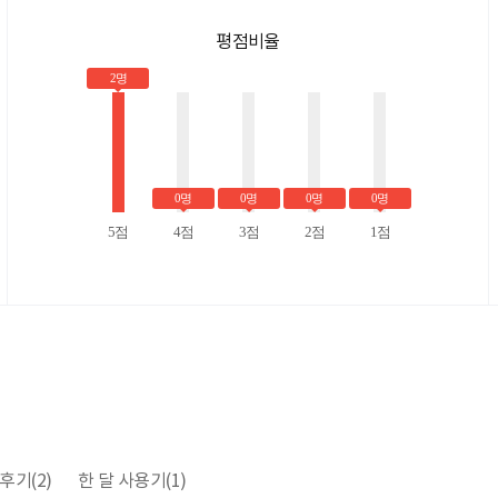
평점비율
2명
0명
0명
0명
0명
5점
4점
3점
2점
1점
후기
(2)
한 달 사용기
(1)