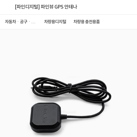
[파인디지털] 파인뷰 GPS 안테나
자동차ㆍ공구ㆍ안
차량용디지털
차량용 충전용품
전