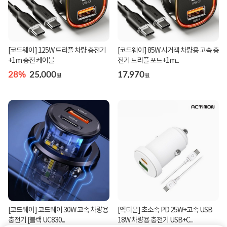
[코드웨이] 125W 트리플 차량 충전기
[코드웨이] 85W 시거잭 차량용 고속 충
+1m 충전 케이블
전기 트리플 포트+1m...
28%
25,000
17,970
원
원
[코드웨이] 코드웨이 30W 고속 차량용
[엑티몬] 초소속 PD 25W+고속 USB
충전기 [블랙 UC830...
18W 차량용 충전기 USB+C...