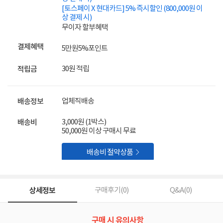
[토스페이 X 현대카드] 5% 즉시할인 (800,000원 이
상 결제 시)
무이자 할부혜택
결제혜택
5만원
5%
포인트
30원 적립
적립금
업체직배송
배송정보
3,000원 (1박스)
배송비
50,000원 이상 구매시 무료

배송비 절약상품
상세정보
구매후기(
0
)
Q&A(
0
)
구매 시 유의사항