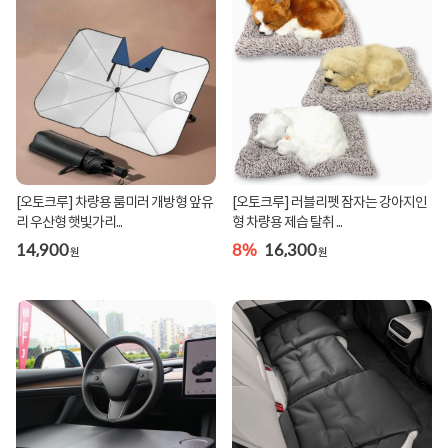
[오토크루] 차량용 룸미러 개방형 앞유
[오토크루] 러블리펫 잠자는 강아지인
리 우산형 햇빛가리...
형 차량용 제습 탈취 ...
14,900
8%
16,300
원
원