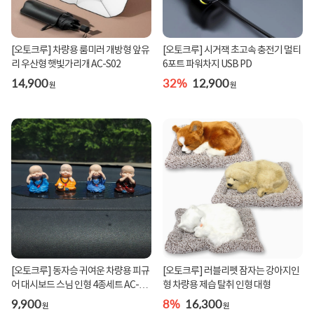
[오토크루] 차량용 룸미러 개방형 앞유
[오토크루] 시거잭 초고속 충전기 멀티
리 우산형 햇빛가리개 AC-S02
6포트 파워차지 USB PD
14,900
32%
12,900
원
원
[오토크루] 동자승 귀여운 차량용 피규
[오토크루] 러블리펫 잠자는 강아지인
어 대시보드 스님 인형 4종세트 AC-
형 차량용 제습 탈취 인형 대형
AC05
9,900
8%
16,300
원
원