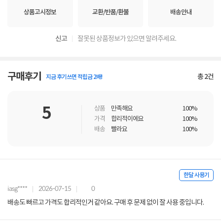
상품고시정보
교환/반품/환불
배송안내
신고
잘못된 상품정보가 있으면 알려주세요.
구매후기
총
2
건
지금 후기쓰면 적립금 2배!
5
상품
만족해요
100%
가격
합리적이에요
100%
배송
빨라요
100%
한달 사용기
iasg****
2026-07-15
0
배송도 빠르고 가격도 합리적인거 같아요. 구매 후 문제 없이 잘 사용 중입니다.