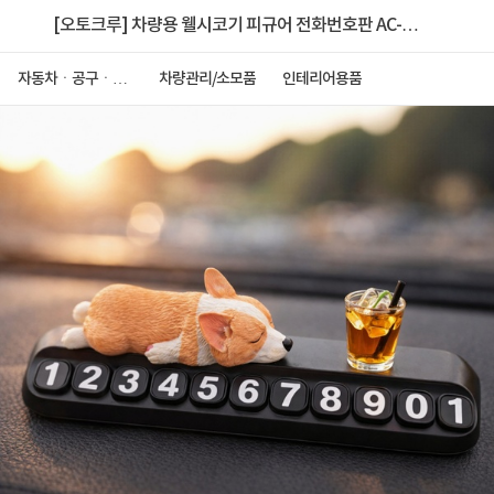
[오토크루] 차량용 웰시코기 피규어 전화번호판 AC-
AC11
자동차ㆍ공구ㆍ안
차량관리/소모품
인테리어용품
전