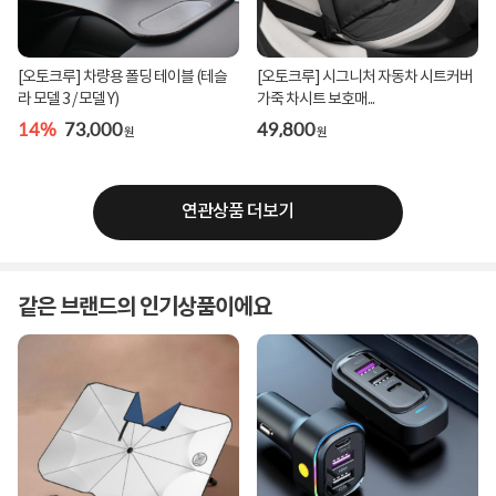
[오토크루] 차량용 폴딩 테이블 (테슬
[오토크루] 시그니처 자동차 시트커버
라 모델 3 / 모델 Y)
가죽 차시트 보호매...
14%
73,000
49,800
원
원
연관상품 더보기
같은 브랜드의 인기상품이에요