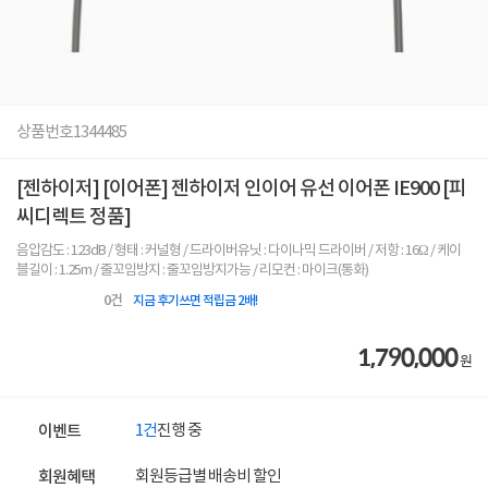
상품번호
1344485
[젠하이저] [이어폰] 젠하이저 인이어 유선 이어폰 IE900 [피
씨디렉트 정품]
음압감도 : 123dB / 형태 : 커널형 / 드라이버유닛 : 다이나믹 드라이버 / 저항 : 16Ω / 케이
블길이 : 1.25m / 줄꼬임방지 : 줄꼬임방지가능 / 리모컨 : 마이크(통화)
0
건
지금 후기쓰면 적립금 2배!
1,790,000
원
1건
진행 중
이벤트
회원등급별 배송비 할인
회원혜택