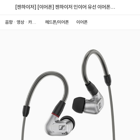
[젠하이저] [이어폰] 젠하이저 인이어 유선 이어폰
IE900 [피씨디렉트 정품]
음향ㆍ영상ㆍ카메
헤드폰/이어폰
이어폰
라