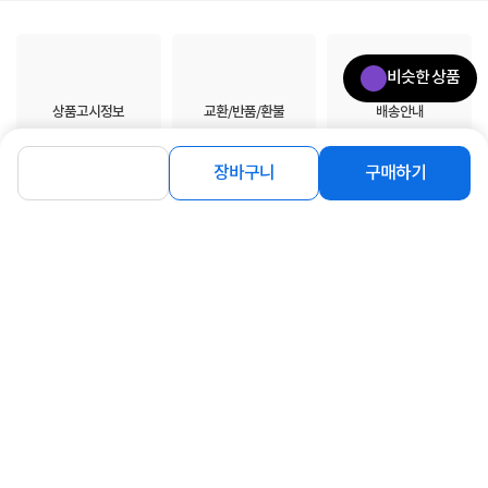
비슷한 상품
상품고시정보
교환/반품/환불
배송안내
신고
잘못된 상품정보가 있으면 알려주세요.
장바구니
구매하기
구매후기
총
0
건
지금 후기쓰면 적립금 2배!
구매후기가 없습니다.
상품 Q&A
총 0건
문의하기
등록된 Q&A가 없습니다.