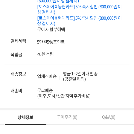
(600,000원 이상 결제 시)
[토스페이 X 농협카드] 5% 즉시할인 (800,000원 이
상 결제 시)
[토스페이 X 현대카드] 5% 즉시할인 (800,000원 이
상 결제 시)
무이자 할부혜택
결제혜택
5만원
5%
포인트
40원 적립
적립금
평균 1~2일이내 발송
배송정보
업체직배송
(공휴일 제외)
무료배송
배송비
(제주,도서/산간 지역 추가비용)
상세정보
구매후기(
0
)
Q&A(
0
)