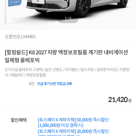
1
/
5
상품번호
1344493
[힐링쉴드] K8 2027 차량 액정보호필름 계기판 내비게이션
일체형 올레포빅
오지지널 올레포빅 고광택 / 높은 선명도 / 이지클린 / 발수코팅 / 섬세한 터치감 / 지문방
지 / 재질:PET / 액정보호필름
0
건
지금 후기쓰면 적립금 2배!
21,420
원
[토스페이 X 계좌이체] 50,000원 즉시할인
할인혜택
(1,000,000원 이상 결제 시)
[토스페이 X 계좌이체] 20,000원 즉시할인