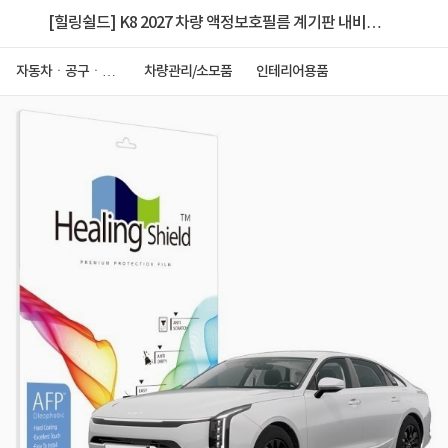
[힐링쉴드] K8 2027 차량 액정보호필름 계기판 내비게
이션 일체형 올레포빅
자동차ㆍ공구ㆍ안
차량관리/소모품
인테리어용품
전