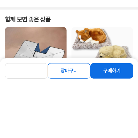
함께 보면 좋은 상품
장바구니
구매하기
[오토크루] 차량용 룸미러 개방형 앞유
[오토크루] 러블리펫 잠자는 강아지인
리 우산형 햇빛가리...
형 차량용 제습 탈취 ...
14,900
8%
16,300
원
원