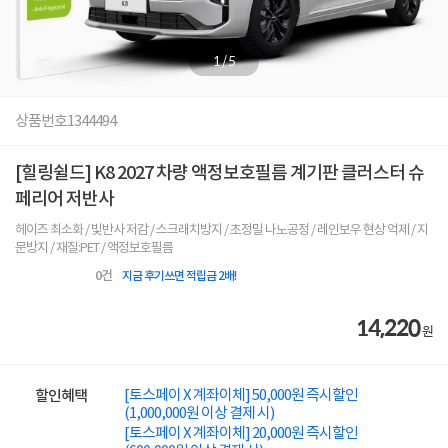
1
/
5
상품번호
1344494
[힐링쉴드] K8 2027 차량 액정보호필름 계기판 클러스터 슈
페리어 저반사
헤이즈 최소화 / 빛반사 저감 / 스크래치방지 / 초정밀 나노공정 / 레인보우 현상 억제 / 지
문방지 / 재질:PET / 액정보호필름
0
건
지금 후기쓰면 적립금 2배!
14,220
원
[토스페이 X 계좌이체] 50,000원 즉시할인
할인혜택
(1,000,000원 이상 결제 시)
[토스페이 X 계좌이체] 20,000원 즉시할인