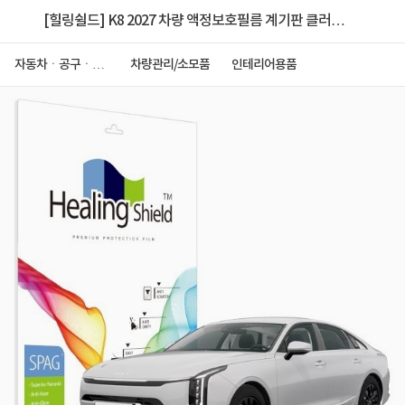
[힐링쉴드] K8 2027 차량 액정보호필름 계기판 클러스
터 슈페리어 저반사
자동차ㆍ공구ㆍ안
차량관리/소모품
인테리어용품
전