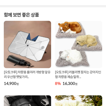
함께 보면 좋은 상품
[오토크루] 차량용 룸미러 개방형 앞유
[오토크루] 러블리펫 잠자는 강아지인
리 우산형 햇빛가리...
형 차량용 제습 탈취 ...
14,900
8%
16,300
원
원