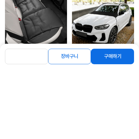
[오토크루] 시그니처 자동차 시트커버
[오토크루] 오토크루 차량용 앞유리 커
장바구니
구매하기
가죽 차시트 보호매...
버 자동차 낙엽방지 ...
49,800
14,900
원
원
연관상품 더보기
같은 브랜드의 인기상품이에요