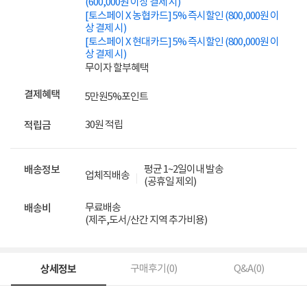
(600,000원 이상 결제 시)
[토스페이 X 농협카드] 5% 즉시할인 (800,000원 이
상 결제 시)
[토스페이 X 현대카드] 5% 즉시할인 (800,000원 이
상 결제 시)
무이자 할부혜택
결제혜택
5만원
5%
포인트
30원 적립
적립금
평균 1~2일이내 발송
배송정보
업체직배송
(공휴일 제외)
무료배송
배송비
(제주,도서/산간 지역 추가비용)
상세정보
구매후기(
0
)
Q&A(
0
)