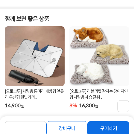
함께 보면 좋은 상품
[오토크루] 차량용 룸미러 개방형 앞유
[오토크루] 러블리펫 잠자는 강아지인
리 우산형 햇빛가리...
형 차량용 제습 탈취 ...
14,900
8%
16,300
원
원
장바구니
구매하기