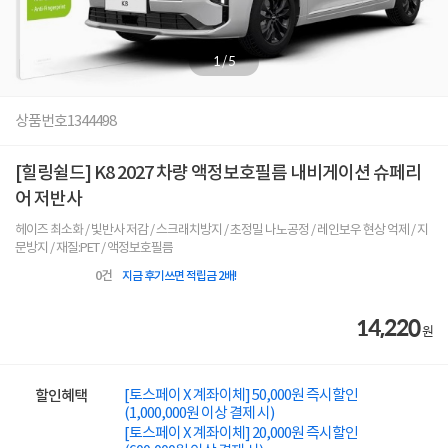
1
/
5
상품번호
1344498
[힐링쉴드] K8 2027 차량 액정보호필름 내비게이션 슈페리
어 저반사
헤이즈 최소화 / 빛반사 저감 / 스크래치방지 / 초정밀 나노공정 / 레인보우 현상 억제 / 지
문방지 / 재질:PET / 액정보호필름
0
건
지금 후기쓰면 적립금 2배!
14,220
원
[토스페이 X 계좌이체] 50,000원 즉시할인
할인혜택
(1,000,000원 이상 결제 시)
[토스페이 X 계좌이체] 20,000원 즉시할인