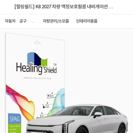
[힐링쉴드] K8 2027 차량 액정보호필름 내비게이션 슈
페리어 저반사
자동차ㆍ공구ㆍ안
차량관리/소모품
인테리어용품
전