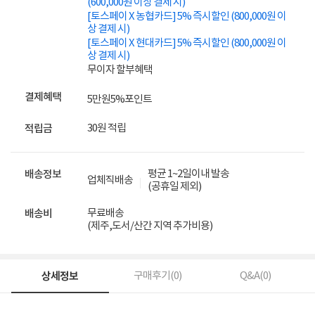
(600,000원 이상 결제 시)
[토스페이 X 농협카드] 5% 즉시할인 (800,000원 이
상 결제 시)
[토스페이 X 현대카드] 5% 즉시할인 (800,000원 이
상 결제 시)
무이자 할부혜택
결제혜택
5만원
5%
포인트
30원 적립
적립금
평균 1~2일이내 발송
배송정보
업체직배송
(공휴일 제외)
무료배송
배송비
(제주,도서/산간 지역 추가비용)
상세정보
구매후기(
0
)
Q&A(
0
)