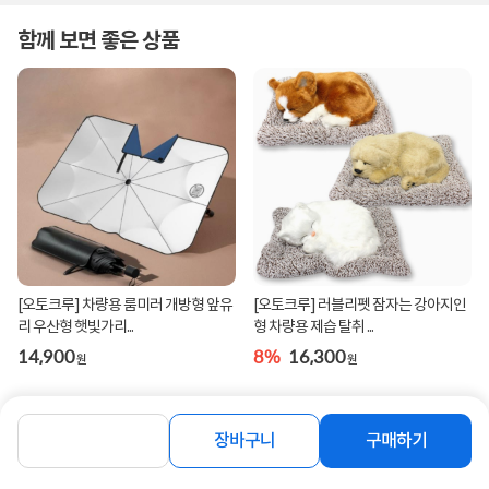
함께 보면 좋은 상품
[오토크루] 차량용 룸미러 개방형 앞유
[오토크루] 러블리펫 잠자는 강아지인
리 우산형 햇빛가리...
형 차량용 제습 탈취 ...
14,900
8%
16,300
원
원
장바구니
구매하기