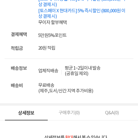
상 결제 시)
[토스페이 X 현대카드] 5% 즉시할인 (800,000원 이
상 결제 시)
무이자 할부혜택
결제혜택
5만원
5%
포인트
20원 적립
적립금
평균 1~2일이내 발송
배송정보
업체직배송
(공휴일 제외)
무료배송
배송비
(제주,도서/산간 지역 추가비용)
상세정보
구매후기(
0
)
Q&A(
0
)
상세정보를
확대
해서 볼 수 있습니다.