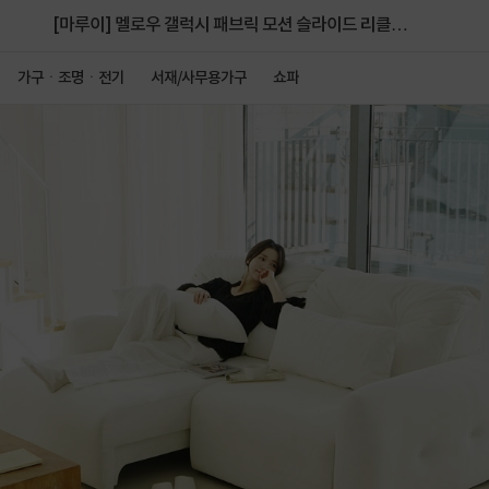
[마루이] 멜로우 갤럭시 패브릭 모션 슬라이드 리클라
이너 무빙 쇼파 3인용
가구ㆍ조명ㆍ전기
서재/사무용가구
쇼파