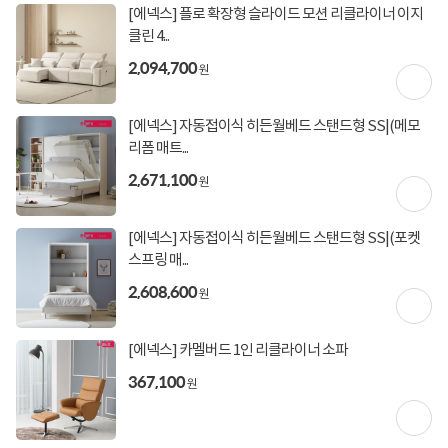
[에넥스] 플로 확장형 슬라이드 모션 리클라이너 이지
클린 4...
2,094,700
원
[에넥스] 자동접이식 히든월베드 스탠드형 SS|(메모
리폼 매트...
2,671,100
원
[에넥스] 자동접이식 히든월베드 스탠드형 SS|(포켓
스프링 매...
2,608,600
원
[에넥스] 카멜버드 1인 리클라이너 소파
367,100
원