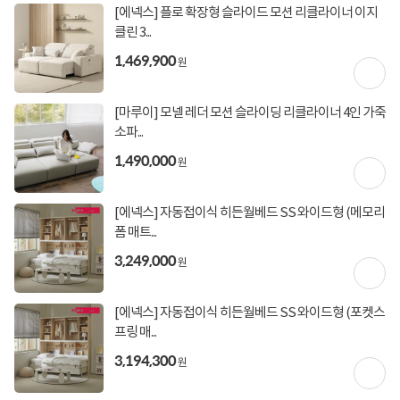
[에넥스] 플로 확장형 슬라이드 모션 리클라이너 이지
클린 3...
상세정보를
확대
해서 볼 수 있습니다.
1,469,900
원
[마루이] 모넬 레더 모션 슬라이딩 리클라이너 4인 가죽
소파...
1,490,000
원
[에넥스] 자동접이식 히든월베드 SS 와이드형 (메모리
폼 매트...
3,249,000
원
[에넥스] 자동접이식 히든월베드 SS 와이드형 (포켓스
프링 매...
3,194,300
원