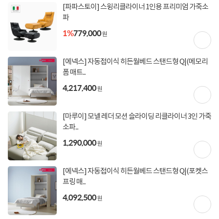
(600,000원 이상 결제 시)
[파파스토이] 스윙리클라이너 1인용 프리미엄 가죽소
[토스페이 X 농협카드] 5% 즉시할인 (800,000원 이
파
상 결제 시)
[토스페이 X 현대카드] 5% 즉시할인 (800,000원 이
1%
779,000
원
상 결제 시)
무이자 할부혜택
[에넥스] 자동접이식 히든월베드 스탠드형 Q|(메모리
결제혜택
5만원
5%
포인트
폼 매트...
4,217,400
1,880원 적립
적립금
원
미정
입고일
[마루이] 모넬 레더 모션 슬라이딩 리클라이너 3인 가죽
소파...
1,290,000
업체직배송 방문설치(유료)
배송정보
원
평균 2~15일이내 발송
(공휴일 제외)
[에넥스] 자동접이식 히든월베드 스탠드형 Q|(포켓스
프링 매...
4,092,500
원
상세정보
구매후기(
0
)
Q&A(
0
)