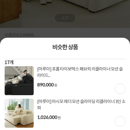
1
/
5
상품번호
1344506
비슷한 상품
[마루이] 멜로우 갤럭시 패브릭 모션 슬라이드 리클라이너 무
빙 쇼파 3인용
17
개
리클라이너,모션리클라이너,전동소파,마루이,거실소파,화이트소파/리클라이너/2~3
[마루이] 프롬 타이보텍스 패브릭 리클라이너 모션 슬
인/패브릭
라이드...
0
건
지금 후기쓰면 적립금 2배!
890,000
원
939,000
원
[마루이] 마시모 레더 모션 슬라이딩 리클라이너 3인 소
파
[토스페이 X 계좌이체] 50,000원 즉시할인
할인혜택
1,026,000
원
(1,000,000원 이상 결제 시)
[토스페이 X 계좌이체] 20,000원 즉시할인