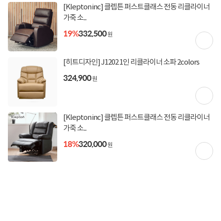
[Klepton inc] 클렙튼 퍼스트클래스 전동 리클라이너
가죽 소...
19%
332,500
원
[히트디자인] J1202 1인 리클라이너 소파 2colors
324,900
원
[Klepton inc] 클렙튼 퍼스트클래스 전동 리클라이너
가죽 소...
18%
320,000
원
상세정보 펼쳐보기